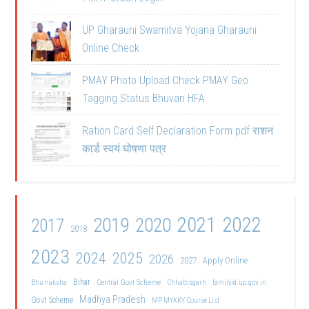
UP Gharauni Swamitva Yojana Gharauni
Online Check
PMAY Photo Upload Check PMAY Geo
Tagging Status Bhuvan HFA
Ration Card Self Declaration Form pdf राशन
कार्ड स्वयं घोषणा पत्र
2021
2022
2019
2020
2017
2018
2023
2024
2025
2026
2027
Apply Online
Bihar
Central Govt Scheme
Bhu naksha
Chhattisgarh
familyid.up.gov.in
Madhya Pradesh
Govt Scheme
MP MYKKY Course List