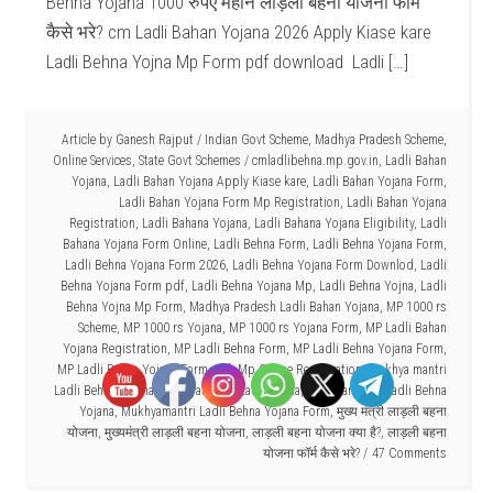
Behna Yojana 1000 रुपए महीने लाड़ली बहना योजना फॉर्म
कैसे भरे? cm Ladli Bahan Yojana 2026 Apply Kiase kare
Ladli Behna Yojna Mp Form pdf download Ladli […]
Article by
Ganesh Rajput
/
Indian Govt Scheme
,
Madhya Pradesh Scheme
,
Online Services
,
State Govt Schemes
/
cmladlibehna.mp.gov.in
,
Ladli Bahan
Yojana
,
Ladli Bahan Yojana Apply Kiase kare
,
Ladli Bahan Yojana Form
,
Ladli Bahan Yojana Form Mp Registration
,
Ladli Bahan Yojana
Registration
,
Ladli Bahana Yojana
,
Ladli Bahana Yojana Eligibility
,
Ladli
Bahana Yojana Form Online
,
Ladli Behna Form
,
Ladli Behna Yojana Form
,
Ladli Behna Yojana Form 2026
,
Ladli Behna Yojana Form Downlod
,
Ladli
Behna Yojana Form pdf
,
Ladli Behna Yojana Mp
,
Ladli Behna Yojna
,
Ladli
Behna Yojna Mp Form
,
Madhya Pradesh Ladli Bahan Yojana
,
MP 1000 rs
Scheme
,
MP 1000 rs Yojana
,
MP 1000 rs Yojana Form
,
MP Ladli Bahan
Yojana Registration
,
MP Ladli Behna Form
,
MP Ladli Behna Yojana Form
,
MP Ladli Behna Yojana Form pdf
,
Mp Online Registration
,
Mukhya mantri
Ladli Behna Yojana
,
Mukhyamantri Ladli Behna
,
Mukhyamantri Ladli Behna
Yojana
,
Mukhyamantri Ladli Behna Yojana Form
,
मुख्य मंत्री लाड़ली बहना
योजना
,
मुख्यमंत्री लाड़ली बहना योजना
,
लाड़ली बहना योजना क्या है?
,
लाड़ली बहना
योजना फॉर्म कैसे भरे?
47 Comments