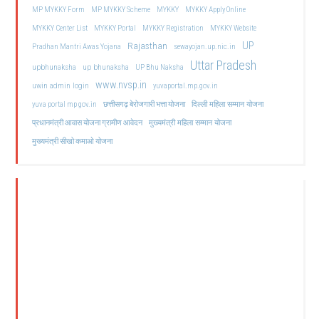
MP MYKKY Form
MP MYKKY Scheme
MYKKY
MYKKY Apply Online
MYKKY Center List
MYKKY Portal
MYKKY Registration
MYKKY Website
UP
Rajasthan
Pradhan Mantri Awas Yojana
sewayojan.up.nic.in
Uttar Pradesh
upbhunaksha
up bhunaksha
UP Bhu Naksha
www.nvsp.in
uwin admin login
yuvaportal.mp.gov.in
दिल्ली महिला सम्मान योजना
yuva portal mp gov.in
छत्तीसगढ़ बेरोजगारी भत्ता योजना
मुख्यमंत्री महिला सम्मान योजना
प्रधानमंत्री आवास योजना ग्रामीण आवेदन
मुख्यमंत्री सीखो कमाओ योजना