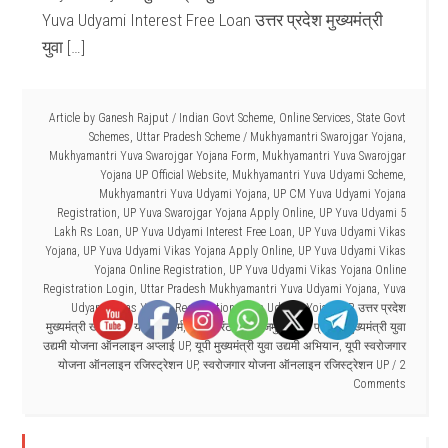
Yuva Udyami Interest Free Loan उत्तर प्रदेश मुख्यमंत्री
युवा […]
Article by
Ganesh Rajput
/
Indian Govt Scheme
,
Online Services
,
State Govt
Schemes
,
Uttar Pradesh Scheme
/
Mukhyamantri Swarojgar Yojana
,
Mukhyamantri Yuva Swarojgar Yojana Form
,
Mukhyamantri Yuva Swarojgar
Yojana UP Official Website
,
Mukhyamantri Yuva Udyami Scheme
,
Mukhyamantri Yuva Udyami Yojana
,
UP CM Yuva Udyami Yojana
Registration
,
UP Yuva Swarojgar Yojana Apply Online
,
UP Yuva Udyami 5
Lakh Rs Loan
,
UP Yuva Udyami Interest Free Loan
,
UP Yuva Udyami Vikas
Yojana
,
UP Yuva Udyami Vikas Yojana Apply Online
,
UP Yuva Udyami Vikas
Yojana Online Registration
,
UP Yuva Udyami Vikas Yojana Online
Registration Login
,
Uttar Pradesh Mukhyamantri Yuva Udyami Yojana
,
Yuva
Udyami Vikas Yojana Registration
,
Yuva Udyami Yojana UP
,
उत्तर प्रदेश
मुख्यमंत्री खेत सुरक्षा योजना फॉर्म
,
बिना गारंटी के ब्याजमुक्त ऋण प्रदान
,
मुख्यमंत्री युवा
उद्यमी योजना ऑनलाइन अप्लाई UP
,
यूपी मुख्यमंत्री युवा उद्यमी अभियान
,
यूपी स्वरोजगार
योजना ऑनलाइन रजिस्ट्रेशन UP
,
स्वरोजगार योजना ऑनलाइन रजिस्ट्रेशन UP
2
Comments