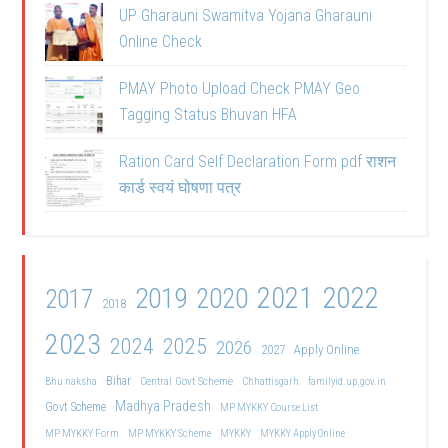
UP Gharauni Swamitva Yojana Gharauni
Online Check
PMAY Photo Upload Check PMAY Geo
Tagging Status Bhuvan HFA
Ration Card Self Declaration Form pdf राशन
कार्ड स्वयं घोषणा पत्र
2021
2022
2019
2020
2017
2018
2023
2024
2025
2026
2027
Apply Online
Bihar
Central Govt Scheme
Bhu naksha
Chhattisgarh
familyid.up.gov.in
Madhya Pradesh
Govt Scheme
MP MYKKY Course List
MP MYKKY Form
MP MYKKY Scheme
MYKKY
MYKKY Apply Online