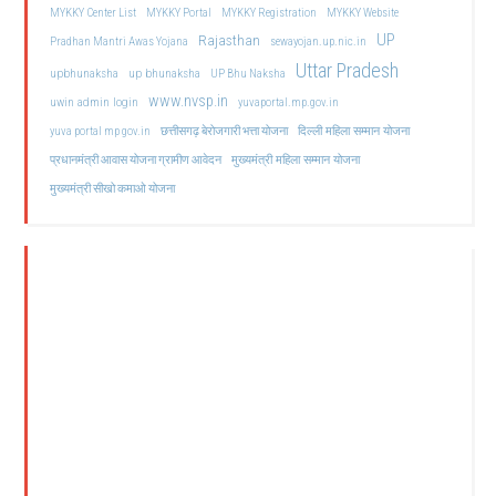
MYKKY Center List
MYKKY Portal
MYKKY Registration
MYKKY Website
UP
Rajasthan
Pradhan Mantri Awas Yojana
sewayojan.up.nic.in
Uttar Pradesh
upbhunaksha
up bhunaksha
UP Bhu Naksha
www.nvsp.in
uwin admin login
yuvaportal.mp.gov.in
दिल्ली महिला सम्मान योजना
yuva portal mp gov.in
छत्तीसगढ़ बेरोजगारी भत्ता योजना
मुख्यमंत्री महिला सम्मान योजना
प्रधानमंत्री आवास योजना ग्रामीण आवेदन
मुख्यमंत्री सीखो कमाओ योजना