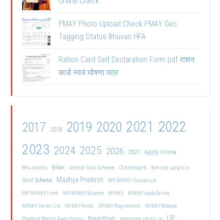
Online Check
PMAY Photo Upload Check PMAY Geo
Tagging Status Bhuvan HFA
Ration Card Self Declaration Form pdf राशन
कार्ड स्वयं घोषणा पत्र
2021
2022
2019
2020
2017
2018
2023
2024
2025
2026
2027
Apply Online
Bihar
Central Govt Scheme
Bhu naksha
Chhattisgarh
familyid.up.gov.in
Madhya Pradesh
Govt Scheme
MP MYKKY Course List
MP MYKKY Form
MP MYKKY Scheme
MYKKY
MYKKY Apply Online
MYKKY Center List
MYKKY Portal
MYKKY Registration
MYKKY Website
UP
Rajasthan
Pradhan Mantri Awas Yojana
sewayojan.up.nic.in