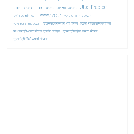
Uttar Pradesh
upbhunaksha
up bhunaksha
UP Bhu Naksha
www.nvsp.in
uwin admin login
yuvaportal.mp.gov.in
दिल्ली महिला सम्मान योजना
yuva portal mp gov.in
छत्तीसगढ़ बेरोजगारी भत्ता योजना
मुख्यमंत्री महिला सम्मान योजना
प्रधानमंत्री आवास योजना ग्रामीण आवेदन
मुख्यमंत्री सीखो कमाओ योजना