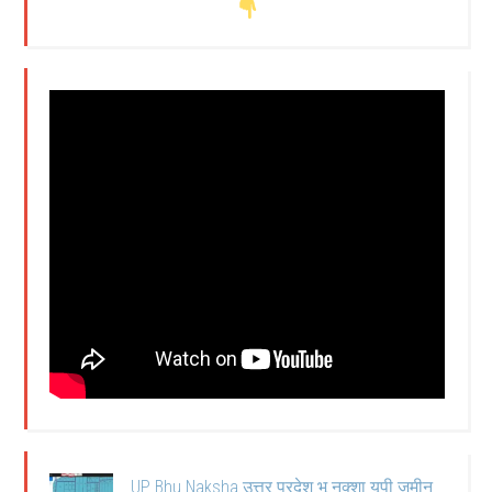
UP Bhu Naksha उत्तर प्रदेश भू नक्शा यूपी जमीन