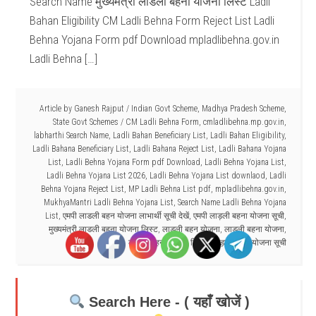
Search Name मुख्यमंत्री लाडली बहना योजना लिस्ट Ladli
Bahan Eligibility CM Ladli Behna Form Reject List Ladli
Behna Yojana Form pdf Download mpladlibehna.gov.in
Ladli Behna […]
Article by
Ganesh Rajput
/
Indian Govt Scheme
,
Madhya Pradesh Scheme
,
State Govt Schemes
/
CM Ladli Behna Form
,
cmladlibehna.mp.gov.in
,
labharthi Search Name
,
Ladli Bahan Beneficiary List
,
Ladli Bahan Eligibility
,
Ladli Bahana Beneficiary List
,
Ladli Bahana Reject List
,
Ladli Bahana Yojana
List
,
Ladli Behna Yojana Form pdf Download
,
Ladli Behna Yojana List
,
Ladli Behna Yojana List 2026
,
Ladli Behna Yojana List downlaod
,
Ladli
Behna Yojana Reject List
,
MP Ladli Behna List pdf
,
mpladlibehna.gov.in
,
MukhyaMantri Ladli Behna Yojana List
,
Search Name Ladli Behna Yojana
List
,
एमपी लाडली बहन योजना लाभार्थी सूची देखें
,
एमपी लाड़ली बहना योजना सूची
,
मुख्यमंत्री लाडली बहना योजना लिस्ट
,
लाड़ली बहन योजना
,
लाड़ली बहना योजना
,
लाड़ली बहना योजना लिस्ट
,
लाड़ली बहना योजना सूची
Search Here - ( यहाँ खोजें )