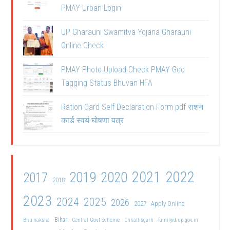
PMAY Urban Login
UP Gharauni Swamitva Yojana Gharauni
Online Check
PMAY Photo Upload Check PMAY Geo
Tagging Status Bhuvan HFA
Ration Card Self Declaration Form pdf राशन
कार्ड स्वयं घोषणा पत्र
2021
2022
2019
2020
2017
2018
2023
2024
2025
2026
2027
Apply Online
Bihar
Central Govt Scheme
Bhu naksha
Chhattisgarh
familyid.up.gov.in