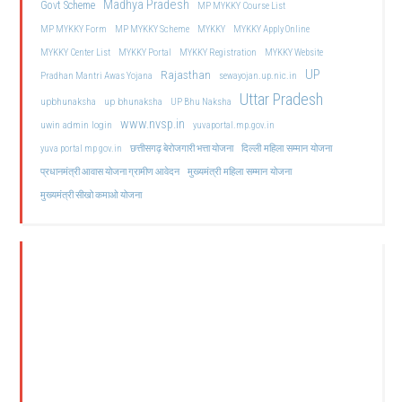
Madhya Pradesh
Govt Scheme
MP MYKKY Course List
MP MYKKY Form
MP MYKKY Scheme
MYKKY
MYKKY Apply Online
MYKKY Center List
MYKKY Portal
MYKKY Registration
MYKKY Website
UP
Rajasthan
Pradhan Mantri Awas Yojana
sewayojan.up.nic.in
Uttar Pradesh
upbhunaksha
up bhunaksha
UP Bhu Naksha
www.nvsp.in
uwin admin login
yuvaportal.mp.gov.in
दिल्ली महिला सम्मान योजना
yuva portal mp gov.in
छत्तीसगढ़ बेरोजगारी भत्ता योजना
मुख्यमंत्री महिला सम्मान योजना
प्रधानमंत्री आवास योजना ग्रामीण आवेदन
मुख्यमंत्री सीखो कमाओ योजना