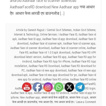
android Aadhaar face id scanner download
AadhaarFaceRD download New Aadhaar app नया आधार
ऐप आधार फेस आरडी एप डाउनलोड […]
Article by
Ganesh Rajput
/
Central Govt Schemes
,
Indian Govt Scheme
,
Internet & Technology
,
Online Services
/
Aadhaar Face ID
,
Aadhaar face id
apk
,
Aadhaar face ID app
,
Aadhaar face id app download
,
Aadhaar face ID
download
,
Aadhaar face id scanner apk
,
Aadhaar face id scanner app
,
Aadhaar face id scanner download
,
Aadhaar face id scanner online
,
Aadhaar
Face RD
,
aadhaar face rd 1.0.0 apk download
,
Aadhaar Face RD APK
download latest version
,
Aadhaar face RD app
,
Aadhaar Face RD app for
Android
,
Aadhaar Face RD App for iPhone
,
Aadhaar Face RD App
installation
,
Aadhaar Face RD Download
,
Aadhaar Face RD download for
PC
,
Aadhaar face rd new app download
,
Aadhaar face rd new app
download apk
,
Aadhaar face rd new app download for pc
,
Aadhaar face rd
new app for android
,
Aadhaar face RD online
,
Aadhaar face RD online
download
,
Aadhaar Face RD online registration
,
AadhaarFaceRD
,
AadhaarFaceRd app
,
AadhaarFaceRd download
,
AadhaarFACERD login
,
Aadhar face id app
,
Aadhar face id app for android
,
Aadhar face id app for
iphone
,
New Aadhaar app
,
आधार कार्ड फेस आईडी एप
,
आधार फेस rd apk
,
आधार
फेस आरडी एप डाउनलोड
,
नया आधार ऐप
,
नया आधार कार्ड एप
Leave a Comment