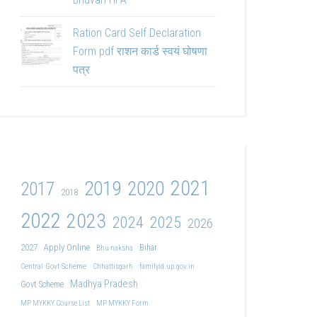
Ration Card Self Declaration
Form pdf राशन कार्ड स्वयं घोषणा
पत्र
2021
2019
2020
2017
2018
2022
2023
2024
2025
2026
2027
Apply Online
Bihar
Bhu naksha
Central Govt Scheme
Chhattisgarh
familyid.up.gov.in
Madhya Pradesh
Govt Scheme
MP MYKKY Course List
MP MYKKY Form