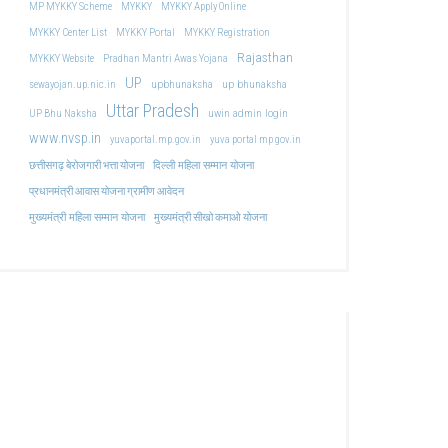
MP MYKKY Scheme
MYKKY
MYKKY Apply Online
MYKKY Center List
MYKKY Portal
MYKKY Registration
Rajasthan
MYKKY Website
Pradhan Mantri Awas Yojana
UP
upbhunaksha
up bhunaksha
sewayojan.up.nic.in
Uttar Pradesh
uwin admin login
UP Bhu Naksha
www.nvsp.in
yuvaportal.mp.gov.in
yuva portal mp gov.in
दिल्ली महिला सम्मान योजना
छत्तीसगढ़ बेरोजगारी भत्ता योजना
प्रधानमंत्री आवास योजना ग्रामीण आवेदन
मुख्यमंत्री महिला सम्मान योजना
मुख्यमंत्री सीखो कमाओ योजना