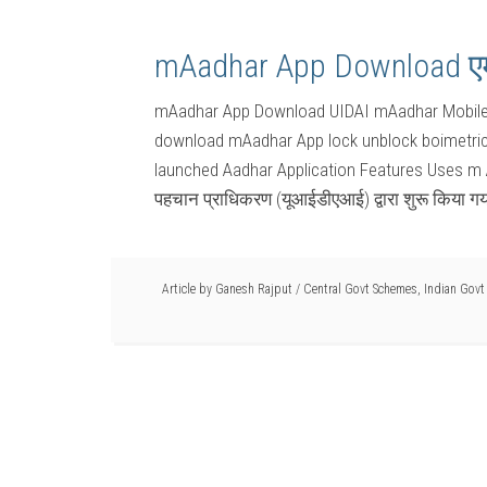
mAadhar App Download ए
mAadhar App Download UIDAI mAadhar Mobile 
download mAadhar App lock unblock boimetric d
launched Aadhar Application Features Uses m 
पहचान प्राधिकरण (यूआईडीएआई) द्वारा शुरू किया ग
Article by
Ganesh Rajput
/
Central Govt Schemes
,
Indian Govt