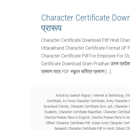
Character Certificate Down
प्रारूप
Character Certificate Download Pdf Hindi Chari
Uttarakhand Character Certificate Format UP Po
Character Certificate Pdf For Employee For S
Certificate Download Gram Pradhan उत्तर प्रदेश च
प्रमाण पत्र PDF स्कूल चरित्र प्रमाण […]
Article by
Ganesh Rajput
/
Internet & Technology
,
Onl
Certificate
,
Air Force Character Certificate
,
Army Character C
Download Odisha
,
Character Certificate Govt Job
,
Character C
Students
,
Character Certificate Rajasthan
,
Character Certifica
Charitra Praman Patra In English
,
Charitra Praman Patra In Hi
Officer Character Certificate Pdf
,
Indian Army Character Certi
Sarpanch Character Certificate Pdf In Hindi
,
School Cha