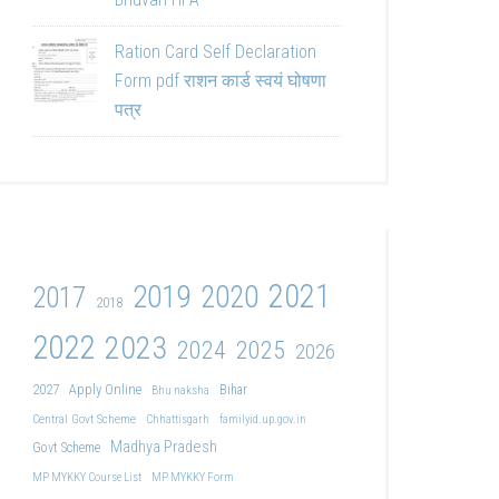
Ration Card Self Declaration
Form pdf राशन कार्ड स्वयं घोषणा
पत्र
2021
2019
2020
2017
2018
2022
2023
2024
2025
2026
2027
Apply Online
Bihar
Bhu naksha
Central Govt Scheme
Chhattisgarh
familyid.up.gov.in
Madhya Pradesh
Govt Scheme
MP MYKKY Course List
MP MYKKY Form