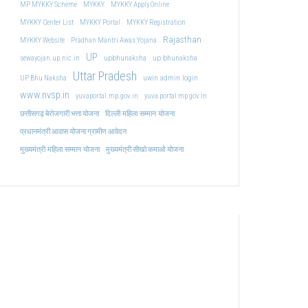
MP MYKKY Scheme
MYKKY
MYKKY Apply Online
MYKKY Center List
MYKKY Portal
MYKKY Registration
Rajasthan
MYKKY Website
Pradhan Mantri Awas Yojana
UP
upbhunaksha
up bhunaksha
sewayojan.up.nic.in
Uttar Pradesh
uwin admin login
UP Bhu Naksha
www.nvsp.in
yuvaportal.mp.gov.in
yuva portal mp gov.in
दिल्ली महिला सम्मान योजना
छत्तीसगढ़ बेरोजगारी भत्ता योजना
प्रधानमंत्री आवास योजना ग्रामीण आवेदन
मुख्यमंत्री महिला सम्मान योजना
मुख्यमंत्री सीखो कमाओ योजना