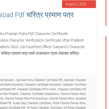
August 5, 2026
load Pdf चरित्र प्रमाण पत्र
tra Praman Patra Pdf Character Certificate
lice Character Verification Certificate Uttar Pradesh
tudents Govt Job Gazetted Officer Sarpanch Character
रित्र प्रमाण पत्र फार्म राजस्थान ग्राम पंचायत चरित्र
ine Services
/
Agniveer Army Character Certificate Pdf
,
Agniveer Character
ertificate Download
,
Character Certificate Download
,
Character Certificate
ertificate Pdf
,
Character Certificate Pdf In Hindi
,
Character Certificate Pdf
te Uttar Pradesh
,
Character Certificate Uttarakhand
,
Charitra Praman Patra
,
ndi
,
Charitra Praman Patra Pdf Download
,
Chartita Praman Patra
,
Gazetted
ficate Pdf
,
Indian Navy Character Certificate
,
Police Charitra Praman Patra
,
racter Certificate Pdf
,
UP Police Character Certificate
,
UP Police Character