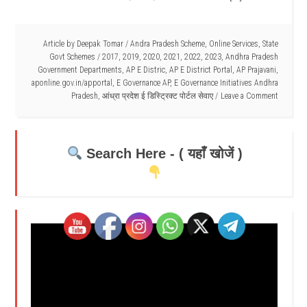
Article by
Deepak Tomar
/
Andra Pradesh Scheme
,
Online Services
,
State
Govt Schemes
/
2017
,
2019
,
2020
,
2021
,
2022
,
2023
,
Andhra Pradesh
Government Departments
,
AP E Distric
,
AP E District Portal
,
AP Prajavani
,
aponline.gov.in/apportal
,
E Governance AP
,
E Governance Initiatives Andhra
Pradesh
,
आंध्रा प्रदेश ई डिस्ट्रिक्ट पोर्टल सेवाए
Leave a Comment
Search Here - ( यहाँ खोजें )