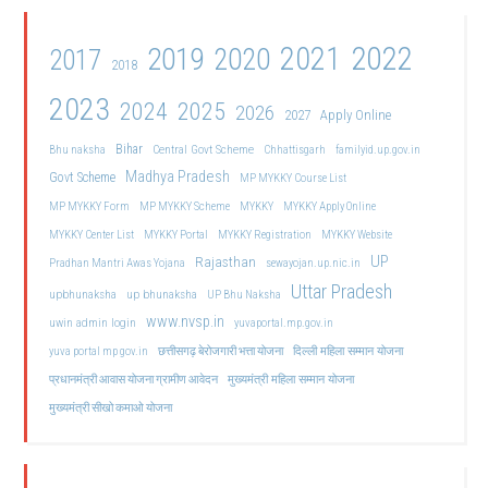
2021
2022
2019
2020
2017
2018
2023
2024
2025
2026
2027
Apply Online
Bihar
Central Govt Scheme
Bhu naksha
Chhattisgarh
familyid.up.gov.in
Madhya Pradesh
Govt Scheme
MP MYKKY Course List
MP MYKKY Form
MP MYKKY Scheme
MYKKY
MYKKY Apply Online
MYKKY Center List
MYKKY Portal
MYKKY Registration
MYKKY Website
UP
Rajasthan
Pradhan Mantri Awas Yojana
sewayojan.up.nic.in
Uttar Pradesh
upbhunaksha
up bhunaksha
UP Bhu Naksha
www.nvsp.in
uwin admin login
yuvaportal.mp.gov.in
दिल्ली महिला सम्मान योजना
yuva portal mp gov.in
छत्तीसगढ़ बेरोजगारी भत्ता योजना
मुख्यमंत्री महिला सम्मान योजना
प्रधानमंत्री आवास योजना ग्रामीण आवेदन
मुख्यमंत्री सीखो कमाओ योजना