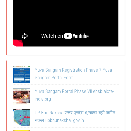
Yuva Sangam Registration Phase 7 Yuva
Sangam Portal Form
Yuva Sangam Portal Phase VII ebsb.aicte-
india.org
UP Bhu Naksha उत्तर प्रदेश भू नक्शा यूपी जमीन
नकल upbhunaksha .gov.in