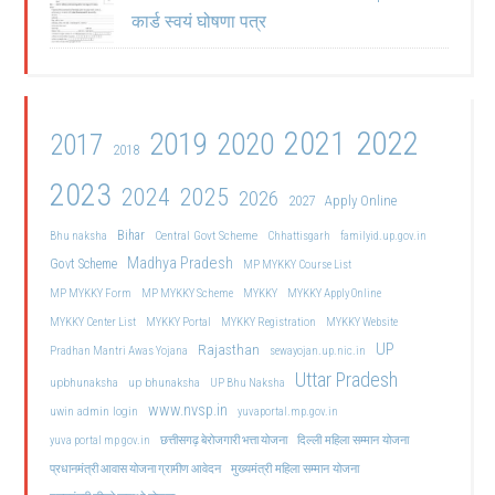
कार्ड स्वयं घोषणा पत्र
2021
2022
2019
2020
2017
2018
2023
2024
2025
2026
2027
Apply Online
Bihar
Central Govt Scheme
Bhu naksha
Chhattisgarh
familyid.up.gov.in
Madhya Pradesh
Govt Scheme
MP MYKKY Course List
MP MYKKY Form
MP MYKKY Scheme
MYKKY
MYKKY Apply Online
MYKKY Center List
MYKKY Portal
MYKKY Registration
MYKKY Website
UP
Rajasthan
Pradhan Mantri Awas Yojana
sewayojan.up.nic.in
Uttar Pradesh
upbhunaksha
up bhunaksha
UP Bhu Naksha
www.nvsp.in
uwin admin login
yuvaportal.mp.gov.in
दिल्ली महिला सम्मान योजना
yuva portal mp gov.in
छत्तीसगढ़ बेरोजगारी भत्ता योजना
मुख्यमंत्री महिला सम्मान योजना
प्रधानमंत्री आवास योजना ग्रामीण आवेदन