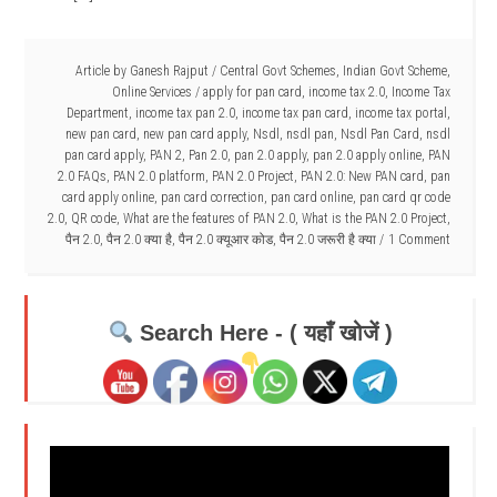
Article by
Ganesh Rajput
/
Central Govt Schemes
,
Indian Govt Scheme
,
Online Services
/
apply for pan card
,
income tax 2.0
,
Income Tax
Department
,
income tax pan 2.0
,
income tax pan card
,
income tax portal
,
new pan card
,
new pan card apply
,
Nsdl
,
nsdl pan
,
Nsdl Pan Card
,
nsdl
pan card apply
,
PAN 2
,
Pan 2.0
,
pan 2.0 apply
,
pan 2.0 apply online
,
PAN
2.0 FAQs
,
PAN 2.0 platform
,
PAN 2.0 Project
,
PAN 2.0: New PAN card
,
pan
card apply online
,
pan card correction
,
pan card online
,
pan card qr code
2.0
,
QR code
,
What are the features of PAN 2.0
,
What is the PAN 2.0 Project
,
पैन 2.0
,
पैन 2.0 क्या है
,
पैन 2.0 क्यूआर कोड
,
पैन 2.0 जरूरी है क्या
1 Comment
Search Here - ( यहाँ खोजें )