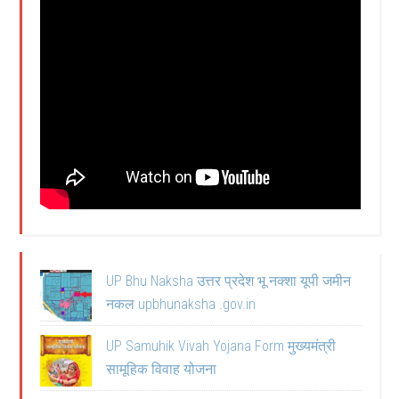
UP Bhu Naksha उत्तर प्रदेश भू नक्शा यूपी जमीन
नकल upbhunaksha .gov.in
UP Samuhik Vivah Yojana Form मुख्यमंत्री
सामूहिक विवाह योजना