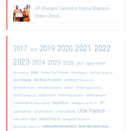
UP Gharauni Swamitva Yojana Gharauni
Online Check
2021
2022
2019
2020
2017
2018
2023
2024
2025
2026
2027
Apply Online
Bihar
Central Govt Scheme
Bhu naksha
Chhattisgarh
familyid.up.gov.in
Madhya Pradesh
Govt Scheme
MP MYKKY Course List
MP MYKKY Form
MP MYKKY Scheme
MYKKY
MYKKY Apply Online
MYKKY Center List
MYKKY Portal
MYKKY Registration
MYKKY Website
UP
Rajasthan
Pradhan Mantri Awas Yojana
sewayojan.up.nic.in
Uttar Pradesh
upbhunaksha
up bhunaksha
UP Bhu Naksha
www.nvsp.in
uwin admin login
yuvaportal.mp.gov.in
दिल्ली महिला सम्मान योजना
yuva portal mp gov.in
छत्तीसगढ़ बेरोजगारी भत्ता योजना