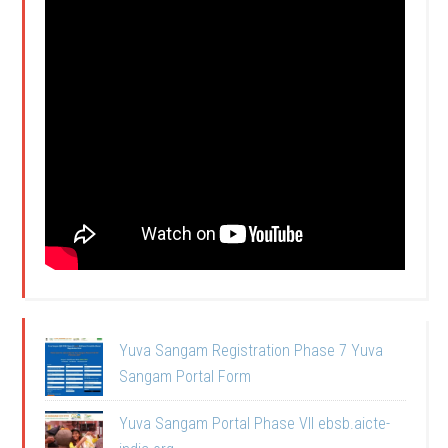
Yuva Sangam Registration Phase 7 Yuva
Sangam Portal Form
Yuva Sangam Portal Phase VII ebsb.aicte-