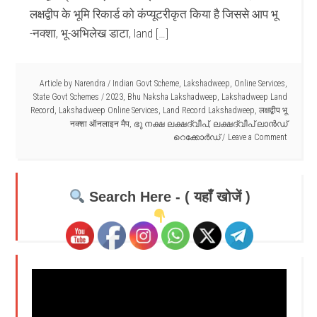
लक्षद्वीप के भूमि रिकार्ड को कंप्यूटरीकृत किया है जिससे आप भू
-नक्शा, भू-अभिलेख डाटा, land […]
Article by
Narendra
/
Indian Govt Scheme
,
Lakshadweep
,
Online Services
,
State Govt Schemes
/
2023
,
Bhu Naksha Lakshadweep
,
Lakshadweep Land
Record
,
Lakshadweep Online Services
,
Land Record Lakshadweep
,
लक्षद्वीप भू
नक्शा ऑनलाइन मैप
,
ഭു നക്ഷ ലക്ഷദ്വീപ്
,
ലക്ഷദ്വീപ് ലാൻഡ്
റെക്കോർഡ്
Leave a Comment
Search Here - ( यहाँ खोजें )