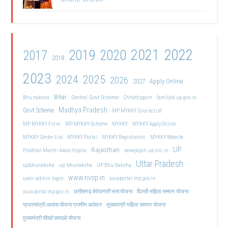
2021
2022
2019
2020
2017
2018
2023
2024
2025
2026
2027
Apply Online
Bihar
Central Govt Scheme
Bhu naksha
Chhattisgarh
familyid.up.gov.in
Madhya Pradesh
Govt Scheme
MP MYKKY Course List
MP MYKKY Form
MP MYKKY Scheme
MYKKY
MYKKY Apply Online
MYKKY Center List
MYKKY Portal
MYKKY Registration
MYKKY Website
UP
Rajasthan
Pradhan Mantri Awas Yojana
sewayojan.up.nic.in
Uttar Pradesh
upbhunaksha
up bhunaksha
UP Bhu Naksha
www.nvsp.in
uwin admin login
yuvaportal.mp.gov.in
दिल्ली महिला सम्मान योजना
yuva portal mp gov.in
छत्तीसगढ़ बेरोजगारी भत्ता योजना
मुख्यमंत्री महिला सम्मान योजना
प्रधानमंत्री आवास योजना ग्रामीण आवेदन
मुख्यमंत्री सीखो कमाओ योजना