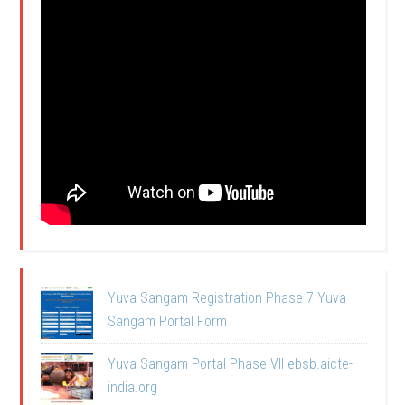
Yuva Sangam Registration Phase 7 Yuva
Sangam Portal Form
Yuva Sangam Portal Phase VII ebsb.aicte-
india.org