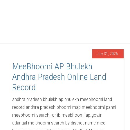
July 31, 2026
MeeBhoomi AP Bhulekh
Andhra Pradesh Online Land
Record
andhra pradesh bhulekh ap bhulekh meebhoomi land
record andhra pradesh bhoomi map meebhoomi pahni
meebhoomi search ror ib meebhoomi.ap.gov.in
adangal me bhoomi search by district name mee