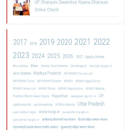
UP Gharauni Swamitva Yojana Gharauni
Online Check
2021
2022
2019
2020
2017
2018
2023
2024
2025
2026
2027
Apply Online
Bihar
Central Govt Scheme
Bhu naksha
Chhattisgarh
familyid.up.gov.in
Madhya Pradesh
Govt Scheme
MP MYKKY Course List
MP MYKKY Form
MP MYKKY Scheme
MYKKY
MYKKY Apply Online
MYKKY Center List
MYKKY Portal
MYKKY Registration
MYKKY Website
UP
Rajasthan
Pradhan Mantri Awas Yojana
sewayojan.up.nic.in
Uttar Pradesh
upbhunaksha
up bhunaksha
UP Bhu Naksha
www.nvsp.in
uwin admin login
yuvaportal.mp.gov.in
दिल्ली महिला सम्मान योजना
yuva portal mp gov.in
छत्तीसगढ़ बेरोजगारी भत्ता योजना
मुख्यमंत्री महिला सम्मान योजना
प्रधानमंत्री आवास योजना ग्रामीण आवेदन