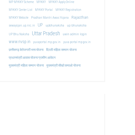
MP MYKKY Scheme
MYKKY
MYKKY Apply Online
MYKKY Center List
MYKKY Portal
MYKKY Registration
Rajasthan
MYKKY Website
Pradhan Mantri Awas Yojana
UP
upbhunaksha
up bhunaksha
sewayojan.up.nic.in
Uttar Pradesh
uwin admin login
UP Bhu Naksha
www.nvsp.in
yuvaportal.mp.gov.in
yuva portal mp gov.in
दिल्ली महिला सम्मान योजना
छत्तीसगढ़ बेरोजगारी भत्ता योजना
प्रधानमंत्री आवास योजना ग्रामीण आवेदन
मुख्यमंत्री महिला सम्मान योजना
मुख्यमंत्री सीखो कमाओ योजना