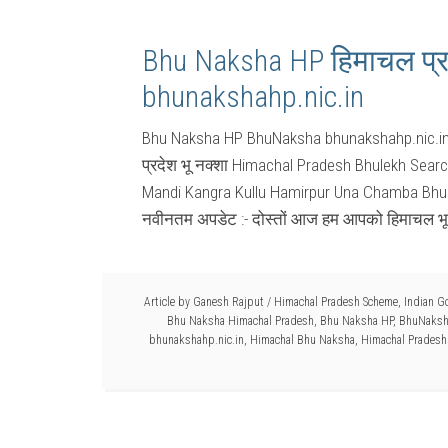
Bhu Naksha HP हिमाचल प्रद
bhunakshahp.nic.in
Bhu Naksha HP BhuNaksha bhunakshahp.nic.i
प्रदेश भू नक्शा Himachal Pradesh Bhulekh Sear
Mandi Kangra Kullu Hamirpur Una Chamba BhuN
नवीनतम अपडेट :- दोस्तों आज हम आपको हिमाचल भू
Article by
Ganesh Rajput
/
Himachal Pradesh Scheme
,
Indian G
Bhu Naksha Himachal Pradesh
,
Bhu Naksha HP
,
BhuNaksh
bhunakshahp.nic.in
,
Himachal Bhu Naksha
,
Himachal Prades