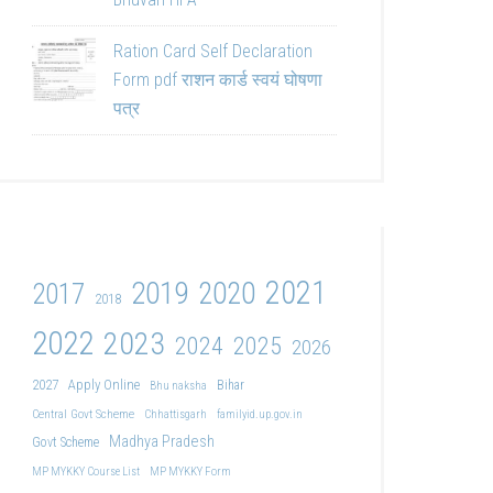
Ration Card Self Declaration
Form pdf राशन कार्ड स्वयं घोषणा
पत्र
2021
2019
2020
2017
2018
2022
2023
2024
2025
2026
2027
Apply Online
Bihar
Bhu naksha
Central Govt Scheme
Chhattisgarh
familyid.up.gov.in
Madhya Pradesh
Govt Scheme
MP MYKKY Course List
MP MYKKY Form