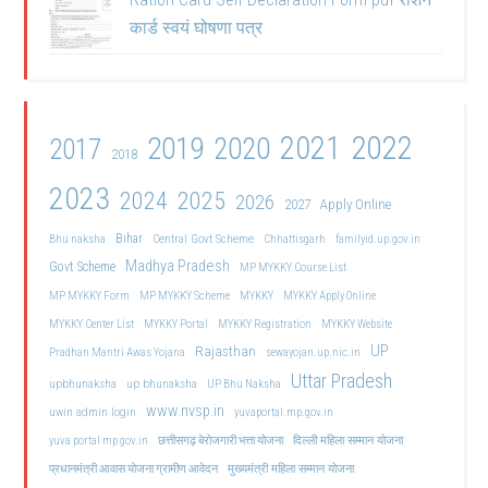
कार्ड स्वयं घोषणा पत्र
2021
2022
2019
2020
2017
2018
2023
2024
2025
2026
2027
Apply Online
Bihar
Central Govt Scheme
Bhu naksha
Chhattisgarh
familyid.up.gov.in
Madhya Pradesh
Govt Scheme
MP MYKKY Course List
MP MYKKY Form
MP MYKKY Scheme
MYKKY
MYKKY Apply Online
MYKKY Center List
MYKKY Portal
MYKKY Registration
MYKKY Website
UP
Rajasthan
Pradhan Mantri Awas Yojana
sewayojan.up.nic.in
Uttar Pradesh
upbhunaksha
up bhunaksha
UP Bhu Naksha
www.nvsp.in
uwin admin login
yuvaportal.mp.gov.in
दिल्ली महिला सम्मान योजना
yuva portal mp gov.in
छत्तीसगढ़ बेरोजगारी भत्ता योजना
मुख्यमंत्री महिला सम्मान योजना
प्रधानमंत्री आवास योजना ग्रामीण आवेदन