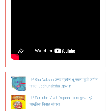
UP Bhu Naksha उत्तर प्रदेश भू नक्शा यूपी जमीन
नकल upbhunaksha .gov.in
UP Samuhik Vivah Yojana Form मुख्यमंत्री
सामूहिक विवाह योजना