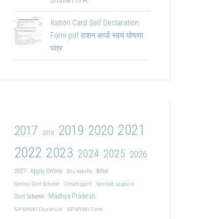
Ration Card Self Declaration
Form pdf राशन कार्ड स्वयं घोषणा
पत्र
2021
2019
2020
2017
2018
2022
2023
2024
2025
2026
2027
Apply Online
Bihar
Bhu naksha
Central Govt Scheme
Chhattisgarh
familyid.up.gov.in
Madhya Pradesh
Govt Scheme
MP MYKKY Course List
MP MYKKY Form