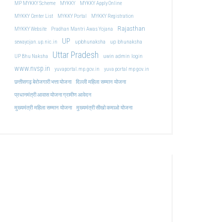
MP MYKKY Scheme
MYKKY
MYKKY Apply Online
MYKKY Center List
MYKKY Portal
MYKKY Registration
Rajasthan
MYKKY Website
Pradhan Mantri Awas Yojana
UP
upbhunaksha
up bhunaksha
sewayojan.up.nic.in
Uttar Pradesh
uwin admin login
UP Bhu Naksha
www.nvsp.in
yuvaportal.mp.gov.in
yuva portal mp gov.in
दिल्ली महिला सम्मान योजना
छत्तीसगढ़ बेरोजगारी भत्ता योजना
प्रधानमंत्री आवास योजना ग्रामीण आवेदन
मुख्यमंत्री महिला सम्मान योजना
मुख्यमंत्री सीखो कमाओ योजना