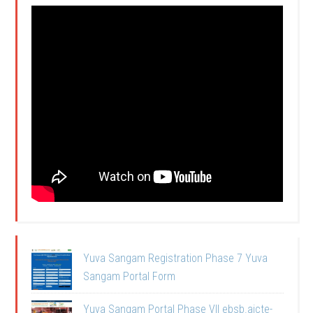
Yuva Sangam Registration Phase 7 Yuva
Sangam Portal Form
Yuva Sangam Portal Phase VII ebsb.aicte-