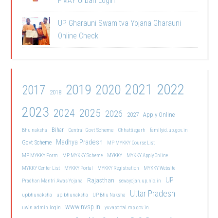
PMAY Urban Login
UP Gharauni Swamitva Yojana Gharauni
Online Check
2021
2022
2019
2020
2017
2018
2023
2024
2025
2026
2027
Apply Online
Bihar
Central Govt Scheme
Bhu naksha
Chhattisgarh
familyid.up.gov.in
Madhya Pradesh
Govt Scheme
MP MYKKY Course List
MP MYKKY Form
MP MYKKY Scheme
MYKKY
MYKKY Apply Online
MYKKY Center List
MYKKY Portal
MYKKY Registration
MYKKY Website
UP
Rajasthan
Pradhan Mantri Awas Yojana
sewayojan.up.nic.in
Uttar Pradesh
upbhunaksha
up bhunaksha
UP Bhu Naksha
www.nvsp.in
uwin admin login
yuvaportal.mp.gov.in