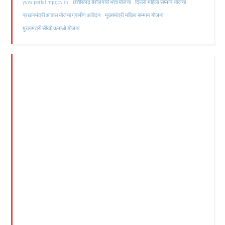
दिल्ली महिला सम्मान योजना
yuva portal mp gov.in
छत्तीसगढ़ बेरोजगारी भत्ता योजना
मुख्यमंत्री महिला सम्मान योजना
प्रधानमंत्री आवास योजना ग्रामीण आवेदन
मुख्यमंत्री सीखो कमाओ योजना