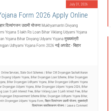
July 31, 2026
Yojana Form 2026 Apply Online
ार दिव्यांगजन उद्यमी योजना Mukhyamantri Divyang
i Yojana 5 lakh Rs Loan Bihar Viklang Udyami Yojana
an Yojana Bihar Divyang Udyami Yojana मुख्यमंत्री
angjan Udhyami Yojana Form 2026 नई अपडेट:- बिहार
,
Online Services
,
State Govt Schemes
/
Bihar CM Divyangjan Sashaktikaran
r Divyang Udyami Yojana
,
Bihar Divyangjan Loan Scheme
,
Bihar Divyangjan
ojana
,
Bihar Divyangjan Udhyami Yojana
,
Bihar Divyangjan Udhyami Yojana
ar Divyangjan Udyami Yojana
,
Bihar Divyangjan Udyami Yojana 2026
,
Bihar
ng Loan 5 Lakh Interest Free
,
Bihar Viklang Loan 5 Lakh Intrest Free
,
Bihar
Divyangjan Empowerment Scheme Bihar
,
Divyangjan Udhyami Yojana Bihar
,
tri Divyangjan Udyami Yojana Form
,
बिहार दिव्यांगजन उद्यमी योजना
,
मुख्यमंत्री
दिव्यांगजन सशक्तिकरण योजना
Leave a Comment