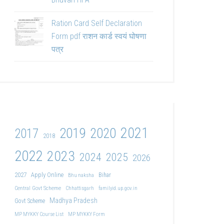
Ration Card Self Declaration
Form pdf राशन कार्ड स्वयं घोषणा
पत्र
2021
2019
2020
2017
2018
2022
2023
2024
2025
2026
2027
Apply Online
Bihar
Bhu naksha
Central Govt Scheme
Chhattisgarh
familyid.up.gov.in
Madhya Pradesh
Govt Scheme
MP MYKKY Course List
MP MYKKY Form