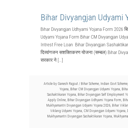
Bihar Divyangjan Udyami 
Bihar Divyangjan Udhyami Yojana Form 2026 बिह
Udyami Yojana Form Bihar CM Divyangjan Udyam
Intrest Free Loan Bihar Divyangjan Sashaktikar
दिव्यांगजन सशक्तिकरण योजना (सम्बल) Bihar Divy
सरकार ने […]
Article by
Ganesh Rajput
/
Bihar Scheme
,
Indian Govt Scheme
Yojana
,
Bihar CM Divyangjan Udyami Yojana
,
Biha
Sashaktikaran Yojana
,
Bihar Divyangjan Self Employment Y
Apply Online
,
Bihar Divyangjan Udhyami Yojana Form
,
Bih
Mukhyamantri Divyangjan Udyami Yojana 2026
,
Bihar Vikla
Viklang Udyami Yojana
,
CM Divyangjan Udyami Yojana
,
Mukhyamantri Divyangjan Sashaktikaran Yojana
,
Mukhyaman