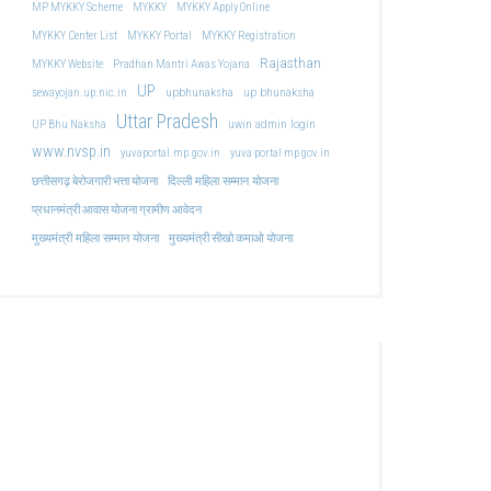
MP MYKKY Scheme
MYKKY
MYKKY Apply Online
MYKKY Center List
MYKKY Portal
MYKKY Registration
Rajasthan
MYKKY Website
Pradhan Mantri Awas Yojana
UP
upbhunaksha
up bhunaksha
sewayojan.up.nic.in
Uttar Pradesh
uwin admin login
UP Bhu Naksha
www.nvsp.in
yuvaportal.mp.gov.in
yuva portal mp gov.in
दिल्ली महिला सम्मान योजना
छत्तीसगढ़ बेरोजगारी भत्ता योजना
प्रधानमंत्री आवास योजना ग्रामीण आवेदन
मुख्यमंत्री महिला सम्मान योजना
मुख्यमंत्री सीखो कमाओ योजना