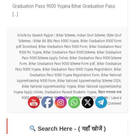
Graduation Pass 9000 Yojana Bihar Graduation Pass
[…]
Article by
Ganesh Rajput
/
Bihar Scheme
,
Indian Govt Scheme
,
State Govt
Schemes
/
Bihar BA BSc Pass 9000 Yojana
,
Bihar Graduation 9000 Form
pdf Download
,
Bihar Graduation Pass 9000 Form
,
Bihar Graduation Pass
9000 Rs Yojana
,
Bihar Graduation Pass 9000 Scheme
,
Bihar Graduation
Pass 9000 Scheme Apply Online
,
Bihar Graduation Pass 9000 Scheme
Form
,
Bihar Graduation Pass 9000 Scheme Form pdf
,
Bihar Graduation
Pass 9000 Yojana
,
Bihar Graduation Pass 9000 Yojana Registration
,
Bihar
Graduation Pass 9000 Yojana Registration Form
,
Bihar National
Apprenticeship 9000 Form
,
Bihar National Apprenticeship Scheme 2026
,
Bihar National Apprenticeship Yojana
,
Bihar National Apprenticeship
Yojana Apply Online
,
Graduation Passed Students Yojana
,
बिहार स्नातक पास
9000 रु आर्थिक सहायता योजना
,
बिहार स्नातक पास 9000 रु योजना
Leave a
Comment
Search Here - ( यहाँ खोजें )