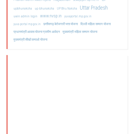
Uttar Pradesh
upbhunaksha
up bhunaksha
UP Bhu Naksha
www.nvsp.in
uwin admin login
yuvaportal.mp.gov.in
दिल्ली महिला सम्मान योजना
yuva portal mp gov.in
छत्तीसगढ़ बेरोजगारी भत्ता योजना
मुख्यमंत्री महिला सम्मान योजना
प्रधानमंत्री आवास योजना ग्रामीण आवेदन
मुख्यमंत्री सीखो कमाओ योजना