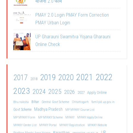
योजना 2.0 फॉर्म
PMAY 2.0 Login PMAY Form Correction
PMAY Urban Login
UP Gharauni Swamitva Yojana Gharauni
Online Check
2021
2022
2019
2020
2017
2018
2023
2024
2025
2026
2027
Apply Online
Bihar
Central Govt Scheme
Bhu naksha
Chhattisgarh
familyid.up.gov.in
Madhya Pradesh
Govt Scheme
MP MYKKY Course List
MP MYKKY Form
MP MYKKY Scheme
MYKKY
MYKKY Apply Online
MYKKY Center List
MYKKY Portal
MYKKY Registration
MYKKY Website
UP
Rajasthan
Pradhan Mantri Awas Yojana
sewayojan.up.nic.in