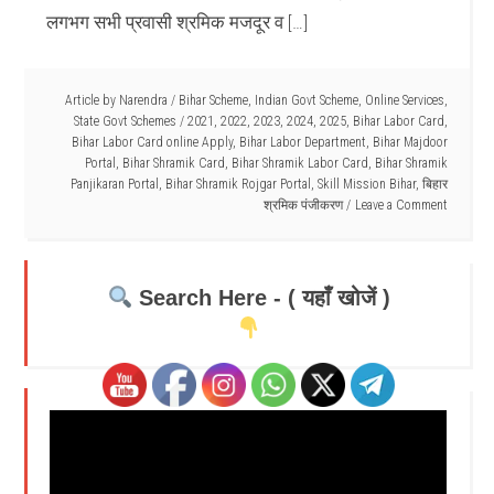
लगभग सभी प्रवासी श्रमिक मजदूर व […]
Article by
Narendra
/
Bihar Scheme
,
Indian Govt Scheme
,
Online Services
,
State Govt Schemes
/
2021
,
2022
,
2023
,
2024
,
2025
,
Bihar Labor Card
,
Bihar Labor Card online Apply
,
Bihar Labor Department
,
Bihar Majdoor
Portal
,
Bihar Shramik Card
,
Bihar Shramik Labor Card
,
Bihar Shramik
Panjikaran Portal
,
Bihar Shramik Rojgar Portal
,
Skill Mission Bihar
,
बिहार
श्रमिक पंजीकरण
Leave a Comment
Search Here - ( यहाँ खोजें )