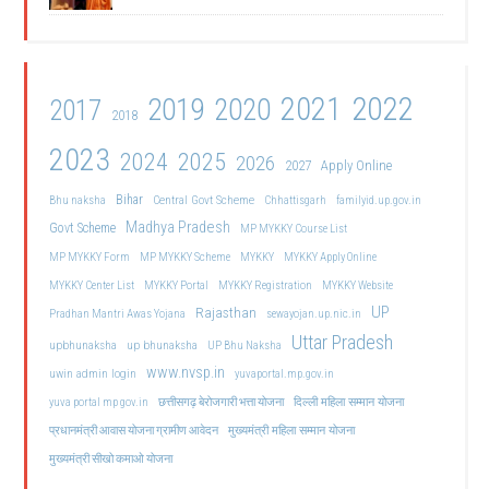
2021
2022
2019
2020
2017
2018
2023
2024
2025
2026
2027
Apply Online
Bihar
Central Govt Scheme
Bhu naksha
Chhattisgarh
familyid.up.gov.in
Madhya Pradesh
Govt Scheme
MP MYKKY Course List
MP MYKKY Form
MP MYKKY Scheme
MYKKY
MYKKY Apply Online
MYKKY Center List
MYKKY Portal
MYKKY Registration
MYKKY Website
UP
Rajasthan
Pradhan Mantri Awas Yojana
sewayojan.up.nic.in
Uttar Pradesh
upbhunaksha
up bhunaksha
UP Bhu Naksha
www.nvsp.in
uwin admin login
yuvaportal.mp.gov.in
दिल्ली महिला सम्मान योजना
yuva portal mp gov.in
छत्तीसगढ़ बेरोजगारी भत्ता योजना
मुख्यमंत्री महिला सम्मान योजना
प्रधानमंत्री आवास योजना ग्रामीण आवेदन
मुख्यमंत्री सीखो कमाओ योजना