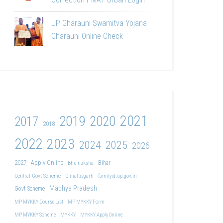
UP Gharauni Swamitva Yojana
Gharauni Online Check
2021
2019
2020
2017
2018
2022
2023
2024
2025
2026
2027
Apply Online
Bihar
Bhu naksha
Central Govt Scheme
Chhattisgarh
familyid.up.gov.in
Madhya Pradesh
Govt Scheme
MP MYKKY Course List
MP MYKKY Form
MP MYKKY Scheme
MYKKY
MYKKY Apply Online