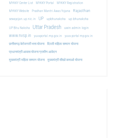
MYKKY Center List
MYKKY Portal
MYKKY Registration
Rajasthan
MYKKY Website
Pradhan Mantri Awas Yojana
UP
upbhunaksha
up bhunaksha
sewayojan.up.nic.in
Uttar Pradesh
uwin admin login
UP Bhu Naksha
www.nvsp.in
yuvaportal.mp.gov.in
yuva portal mp gov.in
दिल्ली महिला सम्मान योजना
छत्तीसगढ़ बेरोजगारी भत्ता योजना
प्रधानमंत्री आवास योजना ग्रामीण आवेदन
मुख्यमंत्री महिला सम्मान योजना
मुख्यमंत्री सीखो कमाओ योजना