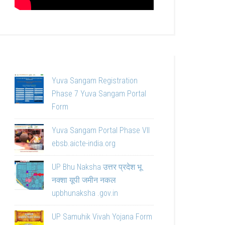
Yuva Sangam Registration
Phase 7 Yuva Sangam Portal
Form
Yuva Sangam Portal Phase VII
ebsb.aicte-india.org
UP Bhu Naksha उत्तर प्रदेश भू
नक्शा यूपी जमीन नकल
upbhunaksha .gov.in
UP Samuhik Vivah Yojana Form