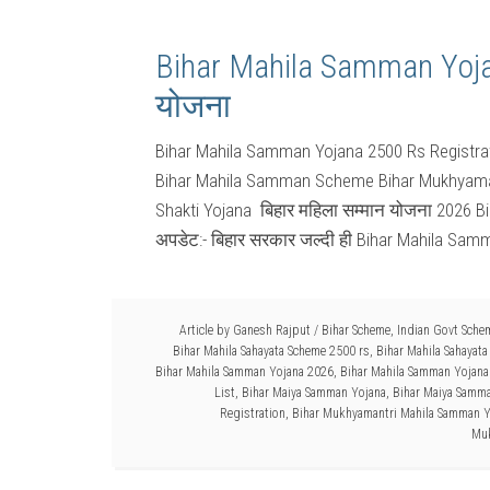
Bihar Mahila Samman Yoja
योजना
Bihar Mahila Samman Yojana 2500 Rs Registra
Bihar Mahila Samman Scheme Bihar Mukhyaman
Shakti Yojana बिहार महिला सम्मान योजना 2026 
अपडेट:- बिहार सरकार जल्दी ही Bihar Mahila Sam
Article by
Ganesh Rajput
/
Bihar Scheme
,
Indian Govt Sche
Bihar Mahila Sahayata Scheme 2500 rs
,
Bihar Mahila Sahayata
Bihar Mahila Samman Yojana 2026
,
Bihar Mahila Samman Yojan
List
,
Bihar Maiya Samman Yojana
,
Bihar Maiya Samma
Registration
,
Bihar Mukhyamantri Mahila Samman Y
Muk