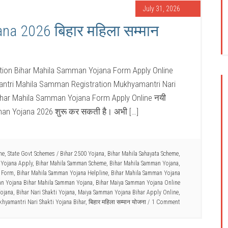
July 31, 2026
na 2026 बिहार महिला सम्मान
tion Bihar Mahila Samman Yojana Form Apply Online
tri Mahila Samman Registration Mukhyamantri Nari
Bihar Mahila Samman Yojana Form Apply Online नयी
man Yojana 2026 शुरू कर सकती है। अभी […]
me
,
State Govt Schemes
/
Bihar 2500 Yojana
,
Bihar Mahila Sahayata Scheme
,
 Yojana Apply
,
Bihar Mahila Samman Scheme
,
Bihar Mahila Samman Yojana
,
a Form
,
Bihar Mahila Samman Yojana Helpline
,
Bihar Mahila Samman Yojana
n Yojana Bihar Mahila Samman Yojana
,
Bihar Maiya Samman Yojana Online
ojana
,
Bihar Nari Shakti Yojana
,
Maiya Samman Yojana Bihar Apply Online
,
hyamantri Nari Shakti Yojana Bihar
,
बिहार महिला सम्मान योजना
1 Comment