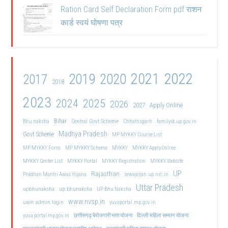
Ration Card Self Declaration Form pdf राशन
कार्ड स्वयं घोषणा पत्र
2021
2022
2019
2020
2017
2018
2023
2024
2025
2026
2027
Apply Online
Bihar
Central Govt Scheme
Bhu naksha
Chhattisgarh
familyid.up.gov.in
Madhya Pradesh
Govt Scheme
MP MYKKY Course List
MP MYKKY Form
MP MYKKY Scheme
MYKKY
MYKKY Apply Online
MYKKY Center List
MYKKY Portal
MYKKY Registration
MYKKY Website
UP
Rajasthan
Pradhan Mantri Awas Yojana
sewayojan.up.nic.in
Uttar Pradesh
upbhunaksha
up bhunaksha
UP Bhu Naksha
www.nvsp.in
uwin admin login
yuvaportal.mp.gov.in
दिल्ली महिला सम्मान योजना
yuva portal mp gov.in
छत्तीसगढ़ बेरोजगारी भत्ता योजना