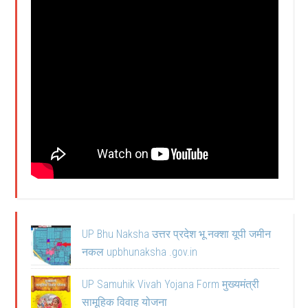
UP Bhu Naksha उत्तर प्रदेश भू नक्शा यूपी जमीन
नकल upbhunaksha .gov.in
UP Samuhik Vivah Yojana Form मुख्यमंत्री
सामूहिक विवाह योजना