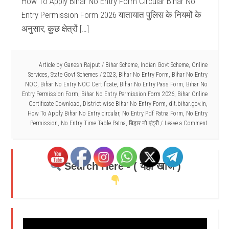
How To Apply Bihar No Entry Form Circular Bihar No
Entry Permission Form 2026 यातायात पुलिस के नियमों के
अनुसार, कुछ क्षेत्रों […]
Article by
Ganesh Rajput
/
Bihar Scheme
,
Indian Govt Scheme
,
Online
Services
,
State Govt Schemes
/
2023
,
Bihar No Entry Form
,
Bihar No Entry
NOC
,
Bihar No Entry NOC Certificate
,
Bihar No Entry Pass Form
,
Bihar No
Entry Permission Form
,
Bihar No Entry Permission Form 2026
,
Bihar Online
Certificate Download
,
District wise Bihar No Entry Form
,
dit.bihar.gov.in
,
How To Apply Bihar No Entry circular
,
No Entry Pdf Patna Form
,
No Entry
Permission
,
No Entry Time Table Patna
,
बिहार नो एंट्री
Leave a Comment
Search Here - ( यहाँ खोजें )