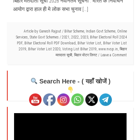
बिहार मतदाता सूची 2026 नवीनतम सूचना : भारत के निर्वाचन
आयोग द्वारा हाल ही मे लोक सभा चुनाव […]
Article by
Ganesh Rajput
/
Bihar Scheme
,
Indian Govt Scheme
,
Online
Services
,
State Govt Schemes
/
2021
,
2022
,
2023
,
Bihar Electoral Roll 2024
PDF
,
Bihar Electoral Roll PDF Download
,
Bihar Voter List
,
Bihar Voter List
2019
,
Bihar Voter List 2020
,
Voting List Bihar 2019
,
www.nvsp.in
,
बिहार
मतदाता सूची
,
बिहार वोटर लिस्ट
Leave a Comment
Search Here - ( यहाँ खोजें )