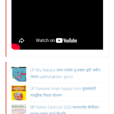
UP Bhu Naksha उत्तर प्रदेश भू नक्शा यूपी जमीन
नकल upbhunaksha .gov.in
UP Samuhik Vivah Yojana Form मुख्यमंत्री
सामूहिक विवाह योजना
MP Ration Card List 2026 मध्यप्रदेश बीपीएल/
एएवाय राशन कार्ड स्थिति