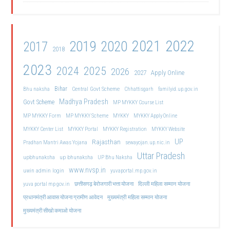
2021
2022
2019
2020
2017
2018
2023
2024
2025
2026
2027
Apply Online
Bihar
Central Govt Scheme
Bhu naksha
Chhattisgarh
familyid.up.gov.in
Madhya Pradesh
Govt Scheme
MP MYKKY Course List
MP MYKKY Form
MP MYKKY Scheme
MYKKY
MYKKY Apply Online
MYKKY Center List
MYKKY Portal
MYKKY Registration
MYKKY Website
UP
Rajasthan
Pradhan Mantri Awas Yojana
sewayojan.up.nic.in
Uttar Pradesh
upbhunaksha
up bhunaksha
UP Bhu Naksha
www.nvsp.in
uwin admin login
yuvaportal.mp.gov.in
दिल्ली महिला सम्मान योजना
yuva portal mp gov.in
छत्तीसगढ़ बेरोजगारी भत्ता योजना
मुख्यमंत्री महिला सम्मान योजना
प्रधानमंत्री आवास योजना ग्रामीण आवेदन
मुख्यमंत्री सीखो कमाओ योजना