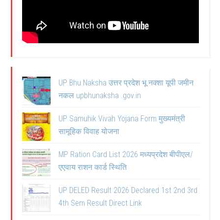
UP Bhu Naksha उत्तर प्रदेश भू नक्शा यूपी जमीन
नकल upbhunaksha .gov.in
UP Samuhik Vivah Yojana Form मुख्यमंत्री
सामूहिक विवाह योजना
MP Ration Card List 2026 मध्यप्रदेश बीपीएल/
एएवाय राशन कार्ड स्थिति
UP DELED Result 2026 Declared 1st 2nd 3rd
4th Sem Result Direct Link