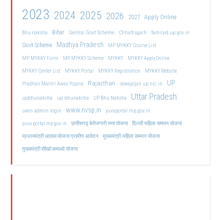
2023
2024
2025
2026
2027
Apply Online
Bihar
Central Govt Scheme
Bhu naksha
Chhattisgarh
familyid.up.gov.in
Madhya Pradesh
Govt Scheme
MP MYKKY Course List
MP MYKKY Form
MP MYKKY Scheme
MYKKY
MYKKY Apply Online
MYKKY Center List
MYKKY Portal
MYKKY Registration
MYKKY Website
UP
Rajasthan
Pradhan Mantri Awas Yojana
sewayojan.up.nic.in
Uttar Pradesh
upbhunaksha
up bhunaksha
UP Bhu Naksha
www.nvsp.in
uwin admin login
yuvaportal.mp.gov.in
दिल्ली महिला सम्मान योजना
yuva portal mp gov.in
छत्तीसगढ़ बेरोजगारी भत्ता योजना
मुख्यमंत्री महिला सम्मान योजना
प्रधानमंत्री आवास योजना ग्रामीण आवेदन
मुख्यमंत्री सीखो कमाओ योजना