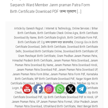
Sarpanch Ward Member Janm praman Patra Form
Birth Certificate Download PDF जन्म प्रमाण […]
Article by
Ganesh Rajput
/
Internet & Technology
,
Online Services
/
Bihar
Birth Certificate
,
Birth Certificate Check Online Agra
,
Birth Certificate
Download By Name
,
Birth Certificate English
,
Birth Certificate Form Pdf
,
Birth Certificate UP
,
Cg जन्म प्रमाण पत्र डाउनलोड
,
Crsorgi.Gov.In Birth
Certificate Download
,
Delhi Birth Certificate
,
Download Birth Certificate
Delhi
,
Download Birth Certificate Online
,
Download Birth Certificate UP
,
Gram Panchayat Birth Certificate
,
Gram Pradhan Janam Praman Patra
,
Himachal Pradesh Birth Certificate
,
Janam Praman Patra Download
,
Janam
Praman Patra Download By Name
,
Janam Praman Patra Download Hindi
,
Janam Praman Patra Download Pdf
,
Janam Praman Patra Download UP
,
Janam Praman Patra Form Bihar
,
Janam Praman Patra Form Pdf
,
Karnataka
Birth Certificate
,
MP Birth Certificate Download Pdf
,
Nagar Nigam Birth
Certificate Download
,
Nagar Nigam Janam Praman Patra
,
Pehchan.Up.Nic.In
Login
,
Rajasthan Birth Certificate
,
UP Birth Certificate
,
UP Birth Certificate
Check
,
UP Birth Certificate Download By Registration Number
,
Up Birth
Certificate Download Pdf
,
Up Birth Certificate Download Pdf In Hindi
,
UP
Janam Praman Patra
,
UP Janam Praman Patra Format
,
Uttar Pradesh Janam
Praman Patra Download
,
Uttrakhand Birth Certificate
,
West Bengal Birth