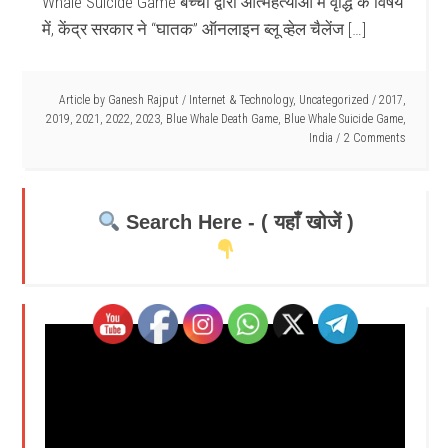
Whale Suicide Game बच्चों द्वारा आत्महत्याओं में वृद्धि के विषय
में, केंद्र सरकार ने “घातक” ऑनलाइन ब्लू व्हेल चैलेंज […]
Article by
Ganesh Rajput
/
Internet & Technology
,
Uncategorized
/
2017
,
2019
,
2021
,
2022
,
2023
,
Blue Whale Death Game
,
Blue Whale Suicide Game
,
India
2 Comments
Search Here - ( यहाँ खोजें )