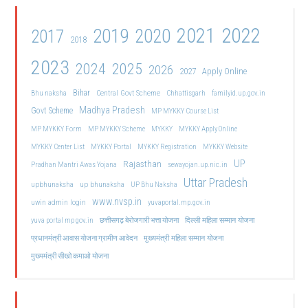
2021
2022
2019
2020
2017
2018
2023
2024
2025
2026
2027
Apply Online
Bihar
Central Govt Scheme
Bhu naksha
Chhattisgarh
familyid.up.gov.in
Madhya Pradesh
Govt Scheme
MP MYKKY Course List
MP MYKKY Form
MP MYKKY Scheme
MYKKY
MYKKY Apply Online
MYKKY Center List
MYKKY Portal
MYKKY Registration
MYKKY Website
UP
Rajasthan
Pradhan Mantri Awas Yojana
sewayojan.up.nic.in
Uttar Pradesh
upbhunaksha
up bhunaksha
UP Bhu Naksha
www.nvsp.in
uwin admin login
yuvaportal.mp.gov.in
दिल्ली महिला सम्मान योजना
yuva portal mp gov.in
छत्तीसगढ़ बेरोजगारी भत्ता योजना
मुख्यमंत्री महिला सम्मान योजना
प्रधानमंत्री आवास योजना ग्रामीण आवेदन
मुख्यमंत्री सीखो कमाओ योजना