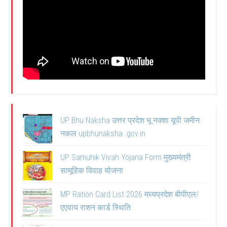
UP Bhu Naksha उत्तर प्रदेश भू नक्शा यूपी जमीन
नकल upbhunaksha .gov.in
UP Samuhik Vivah Yojana Form मुख्यमंत्री
सामूहिक विवाह योजना
MP Ration Card List 2026 मध्यप्रदेश बीपीएल/
एएवाय राशन कार्ड स्थिति