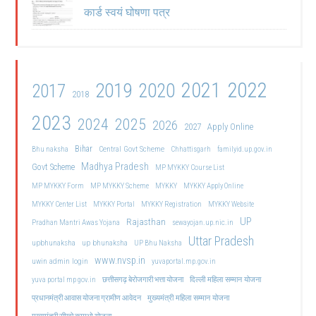
कार्ड स्वयं घोषणा पत्र
2021
2022
2019
2020
2017
2018
2023
2024
2025
2026
2027
Apply Online
Bihar
Central Govt Scheme
Bhu naksha
Chhattisgarh
familyid.up.gov.in
Madhya Pradesh
Govt Scheme
MP MYKKY Course List
MP MYKKY Form
MP MYKKY Scheme
MYKKY
MYKKY Apply Online
MYKKY Center List
MYKKY Portal
MYKKY Registration
MYKKY Website
UP
Rajasthan
Pradhan Mantri Awas Yojana
sewayojan.up.nic.in
Uttar Pradesh
upbhunaksha
up bhunaksha
UP Bhu Naksha
www.nvsp.in
uwin admin login
yuvaportal.mp.gov.in
दिल्ली महिला सम्मान योजना
yuva portal mp gov.in
छत्तीसगढ़ बेरोजगारी भत्ता योजना
मुख्यमंत्री महिला सम्मान योजना
प्रधानमंत्री आवास योजना ग्रामीण आवेदन