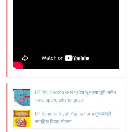
UP Bhu Naksha उत्तर प्रदेश भू नक्शा यूपी जमीन
नकल upbhunaksha .gov.in
UP Samuhik Vivah Yojana Form मुख्यमंत्री
सामूहिक विवाह योजना