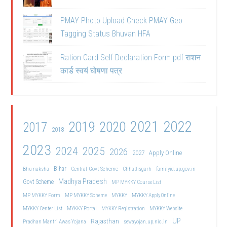
PMAY Photo Upload Check PMAY Geo
Tagging Status Bhuvan HFA
Ration Card Self Declaration Form pdf राशन
कार्ड स्वयं घोषणा पत्र
2021
2022
2019
2020
2017
2018
2023
2024
2025
2026
2027
Apply Online
Bihar
Central Govt Scheme
Bhu naksha
Chhattisgarh
familyid.up.gov.in
Madhya Pradesh
Govt Scheme
MP MYKKY Course List
MP MYKKY Form
MP MYKKY Scheme
MYKKY
MYKKY Apply Online
MYKKY Center List
MYKKY Portal
MYKKY Registration
MYKKY Website
UP
Rajasthan
Pradhan Mantri Awas Yojana
sewayojan.up.nic.in