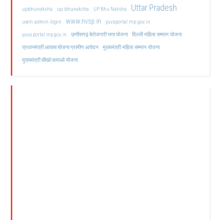
Uttar Pradesh
upbhunaksha
up bhunaksha
UP Bhu Naksha
www.nvsp.in
uwin admin login
yuvaportal.mp.gov.in
दिल्ली महिला सम्मान योजना
yuva portal mp gov.in
छत्तीसगढ़ बेरोजगारी भत्ता योजना
मुख्यमंत्री महिला सम्मान योजना
प्रधानमंत्री आवास योजना ग्रामीण आवेदन
मुख्यमंत्री सीखो कमाओ योजना