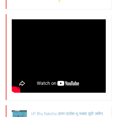
UP Bhu Naksha उत्तर प्रदेश भू नक्शा यूपी जमीन