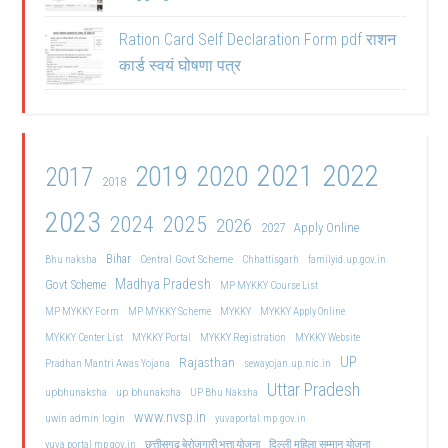
Ration Card Self Declaration Form pdf राशन
कार्ड स्वयं घोषणा पत्र
2021
2022
2019
2020
2017
2018
2023
2024
2025
2026
2027
Apply Online
Bihar
Central Govt Scheme
Bhu naksha
Chhattisgarh
familyid.up.gov.in
Madhya Pradesh
Govt Scheme
MP MYKKY Course List
MP MYKKY Form
MP MYKKY Scheme
MYKKY
MYKKY Apply Online
MYKKY Center List
MYKKY Portal
MYKKY Registration
MYKKY Website
UP
Rajasthan
Pradhan Mantri Awas Yojana
sewayojan.up.nic.in
Uttar Pradesh
upbhunaksha
up bhunaksha
UP Bhu Naksha
www.nvsp.in
uwin admin login
yuvaportal.mp.gov.in
दिल्ली महिला सम्मान योजना
yuva portal mp gov.in
छत्तीसगढ़ बेरोजगारी भत्ता योजना