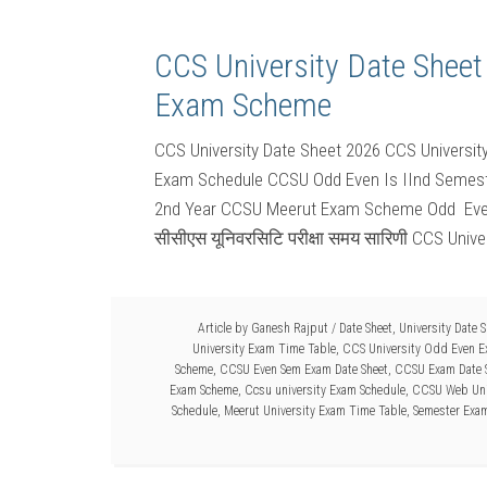
CCS University Date She
Exam Scheme
CCS University Date Sheet 2026 CCS Universit
Exam Schedule CCSU Odd Even Is IInd Semest
2nd Year CCSU Meerut Exam Scheme Odd Ev
सीसीएस यूनिवरसिटि परीक्षा समय सारिणी CCS Univer
Article by
Ganesh Rajput
/
Date Sheet
,
University Date S
University Exam Time Table
,
CCS University Odd Even E
Scheme
,
CCSU Even Sem Exam Date Sheet
,
CCSU Exam Date 
Exam Scheme
,
Ccsu university Exam Schedule
,
CCSU Web Univ
Schedule
,
Meerut University Exam Time Table
,
Semester Exa