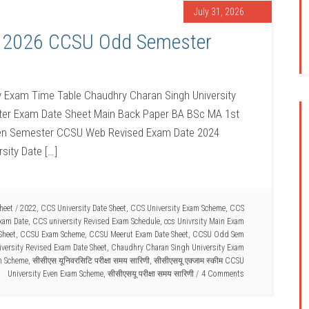
July 31, 2026
et 2026 CCSU Odd Semester
y Exam Time Table Chaudhry Charan Singh University
er Exam Date Sheet Main Back Paper BA BSc MA 1st
en Semester CCSU Web Revised Exam Date 2024
sity Date […]
heet
/
2022
,
CCS University Date Sheet
,
CCS University Exam Scheme
,
CCS
xam Date
,
CCS university Revised Exam Schedule
,
ccs Univrsity Main Exam
Sheet
,
CCSU Exam Scheme
,
CCSU Meerut Exam Date Sheet
,
CCSU Odd Sem
ersity Revised Exam Date Sheet
,
Chaudhry Charan Singh University Exam
m Scheme
,
सीसीएस यूनिवरसिटि परीक्षा समय सारिणी
,
सीसीएसयू एक्जाम स्कीम CCSU
University Even Exam Scheme
,
सीसीएसयू परीक्षा समय सारिणी
4 Comments