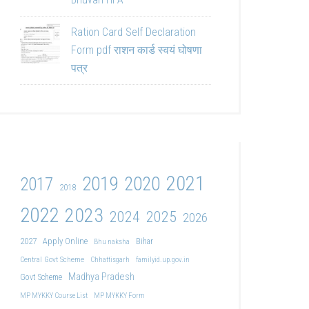
Ration Card Self Declaration
Form pdf राशन कार्ड स्वयं घोषणा
पत्र
2021
2019
2020
2017
2018
2022
2023
2024
2025
2026
2027
Apply Online
Bihar
Bhu naksha
Central Govt Scheme
Chhattisgarh
familyid.up.gov.in
Madhya Pradesh
Govt Scheme
MP MYKKY Course List
MP MYKKY Form