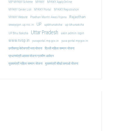
MP MYKKY Scheme
MYKKY
MYKKY Apply Online
MYKKY Center List
MYKKY Portal
MYKKY Registration
Rajasthan
MYKKY Website
Pradhan Mantri Awas Yojana
UP
upbhunaksha
up bhunaksha
sewayojan.up.nic.in
Uttar Pradesh
uwin admin login
UP Bhu Naksha
www.nvsp.in
yuvaportal.mp.gov.in
yuva portal mp gov.in
दिल्ली महिला सम्मान योजना
छत्तीसगढ़ बेरोजगारी भत्ता योजना
प्रधानमंत्री आवास योजना ग्रामीण आवेदन
मुख्यमंत्री महिला सम्मान योजना
मुख्यमंत्री सीखो कमाओ योजना