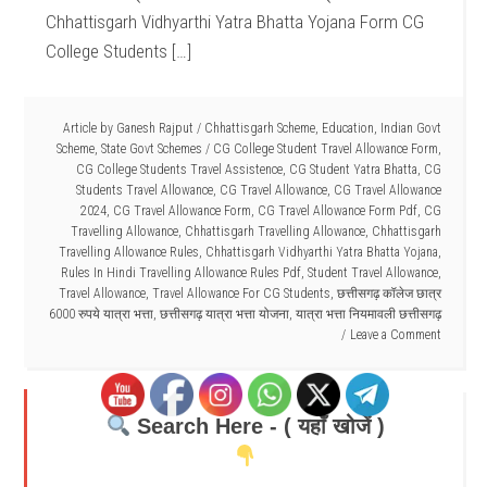
Chhattisgarh Vidhyarthi Yatra Bhatta Yojana Form CG
College Students […]
Article by
Ganesh Rajput
/
Chhattisgarh Scheme
,
Education
,
Indian Govt
Scheme
,
State Govt Schemes
/
CG College Student Travel Allowance Form
,
CG College Students Travel Assistence
,
CG Student Yatra Bhatta
,
CG
Students Travel Allowance
,
CG Travel Allowance
,
CG Travel Allowance
2024
,
CG Travel Allowance Form
,
CG Travel Allowance Form Pdf
,
CG
Travelling Allowance
,
Chhattisgarh Travelling Allowance
,
Chhattisgarh
Travelling Allowance Rules
,
Chhattisgarh Vidhyarthi Yatra Bhatta Yojana
,
Rules In Hindi Travelling Allowance Rules Pdf
,
Student Travel Allowance
,
Travel Allowance
,
Travel Allowance For CG Students
,
छत्तीसगढ़ कॉलेज छात्र
6000 रुपये यात्रा भत्ता
,
छत्तीसगढ़ यात्रा भत्ता योजना
,
यात्रा भत्ता नियमावली छत्तीसगढ़
Leave a Comment
Search Here - ( यहाँ खोजें )