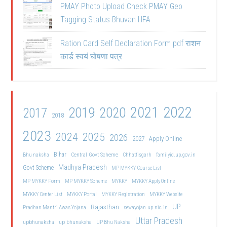
PMAY Photo Upload Check PMAY Geo
Tagging Status Bhuvan HFA
Ration Card Self Declaration Form pdf राशन
कार्ड स्वयं घोषणा पत्र
2021
2022
2019
2020
2017
2018
2023
2024
2025
2026
2027
Apply Online
Bihar
Central Govt Scheme
Bhu naksha
Chhattisgarh
familyid.up.gov.in
Madhya Pradesh
Govt Scheme
MP MYKKY Course List
MP MYKKY Form
MP MYKKY Scheme
MYKKY
MYKKY Apply Online
MYKKY Center List
MYKKY Portal
MYKKY Registration
MYKKY Website
UP
Rajasthan
Pradhan Mantri Awas Yojana
sewayojan.up.nic.in
Uttar Pradesh
upbhunaksha
up bhunaksha
UP Bhu Naksha