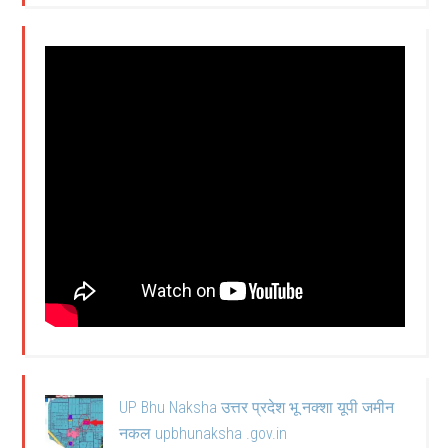
UP Bhu Naksha उत्तर प्रदेश भू नक्शा यूपी जमीन
नकल upbhunaksha .gov.in