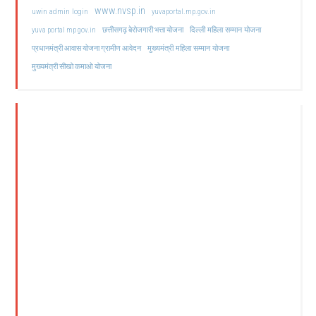
www.nvsp.in
uwin admin login
yuvaportal.mp.gov.in
दिल्ली महिला सम्मान योजना
yuva portal mp gov.in
छत्तीसगढ़ बेरोजगारी भत्ता योजना
मुख्यमंत्री महिला सम्मान योजना
प्रधानमंत्री आवास योजना ग्रामीण आवेदन
मुख्यमंत्री सीखो कमाओ योजना