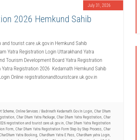
July 31, 2026
tion 2026 Hemkund Sahib
n and tourist care.uk.gov.in Hemkund Sahib
m Yatra Registration Login Uttarakhand Yatra
and Tourism Development Board Yatra Registration
 Yatra Registration 2026 Kedarnath Hemkund Sahib
ogin Online registrationandtouristcare.uk.gov.in
vt Scheme
,
Online Services
/
Badrinath Kedarnath.Gov.In Login
,
Char Dham
gistration
,
Char Dham Yatra Package
,
Char Dham Yatra Registration
,
Char
26 registration and tourist care.uk.gov.in
,
Char Dham Yatra Registration
tion Form
,
Char Dham Yatra Registration Form Step by Step Process
,
Char
CharDham Yatra Booking
,
Chardham Yatra E Pass
,
Chardham yatra Login
,