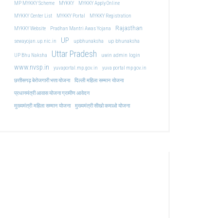
MP MYKKY Scheme
MYKKY
MYKKY Apply Online
MYKKY Center List
MYKKY Portal
MYKKY Registration
Rajasthan
MYKKY Website
Pradhan Mantri Awas Yojana
UP
upbhunaksha
up bhunaksha
sewayojan.up.nic.in
Uttar Pradesh
uwin admin login
UP Bhu Naksha
www.nvsp.in
yuvaportal.mp.gov.in
yuva portal mp gov.in
दिल्ली महिला सम्मान योजना
छत्तीसगढ़ बेरोजगारी भत्ता योजना
प्रधानमंत्री आवास योजना ग्रामीण आवेदन
मुख्यमंत्री महिला सम्मान योजना
मुख्यमंत्री सीखो कमाओ योजना