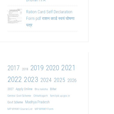
Ration Card Self Declaration
Form pdf राशन कार्ड स्वयं घोषणा
पत्र
2021
2019
2020
2017
2018
2022
2023
2024
2025
2026
2027
Apply Online
Bihar
Bhu naksha
Central Govt Scheme
Chhattisgarh
familyid.up.gov.in
Madhya Pradesh
Govt Scheme
MP MYKKY Course List
MP MYKKY Form