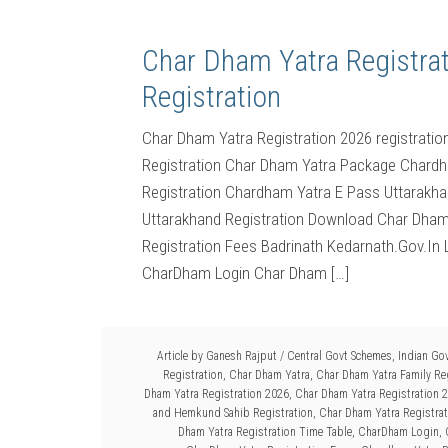
Char Dham Yatra Registra
Registration
Char Dham Yatra Registration 2026 registratio
Registration Char Dham Yatra Package Chardha
Registration Chardham Yatra E Pass Uttarakh
Uttarakhand Registration Download Char Dham
Registration Fees Badrinath Kedarnath.Gov.In L
CharDham Login Char Dham […]
Article by
Ganesh Rajput
/
Central Govt Schemes
,
Indian Go
Registration
,
Char Dham Yatra
,
Char Dham Yatra Family Re
Dham Yatra Registration 2026
,
Char Dham Yatra Registration 20
and Hemkund Sahib Registration
,
Char Dham Yatra Registra
Dham Yatra Registration Time Table
,
CharDham Login
,