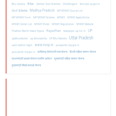
Bihar
Central Govt Scheme
Bhu naksha
Chhattisgarh
familyid.up.gov.in
Madhya Pradesh
Govt Scheme
MP MYKKY Course List
MP MYKKY Form
MP MYKKY Scheme
MYKKY
MYKKY Apply Online
MYKKY Center List
MYKKY Portal
MYKKY Registration
MYKKY Website
UP
Rajasthan
Pradhan Mantri Awas Yojana
sewayojan.up.nic.in
Uttar Pradesh
upbhunaksha
up bhunaksha
UP Bhu Naksha
www.nvsp.in
uwin admin login
yuvaportal.mp.gov.in
दिल्ली महिला सम्मान योजना
yuva portal mp gov.in
छत्तीसगढ़ बेरोजगारी भत्ता योजना
मुख्यमंत्री महिला सम्मान योजना
प्रधानमंत्री आवास योजना ग्रामीण आवेदन
मुख्यमंत्री सीखो कमाओ योजना