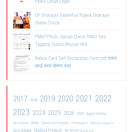
PMAY Urban Login
UP Gharauni Swamitva Yojana Gharauni
Online Check
PMAY Photo Upload Check PMAY Geo
Tagging Status Bhuvan HFA
Ration Card Self Declaration Form pdf राशन
कार्ड स्वयं घोषणा पत्र
2021
2022
2019
2020
2017
2018
2023
2024
2025
2026
2027
Apply Online
Bihar
Central Govt Scheme
Bhu naksha
Chhattisgarh
familyid.up.gov.in
Madhya Pradesh
Govt Scheme
MP MYKKY Course List