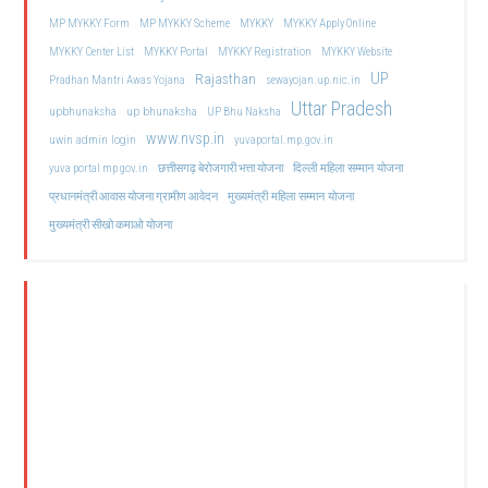
MP MYKKY Form
MP MYKKY Scheme
MYKKY
MYKKY Apply Online
MYKKY Center List
MYKKY Portal
MYKKY Registration
MYKKY Website
UP
Rajasthan
Pradhan Mantri Awas Yojana
sewayojan.up.nic.in
Uttar Pradesh
upbhunaksha
up bhunaksha
UP Bhu Naksha
www.nvsp.in
uwin admin login
yuvaportal.mp.gov.in
दिल्ली महिला सम्मान योजना
yuva portal mp gov.in
छत्तीसगढ़ बेरोजगारी भत्ता योजना
मुख्यमंत्री महिला सम्मान योजना
प्रधानमंत्री आवास योजना ग्रामीण आवेदन
मुख्यमंत्री सीखो कमाओ योजना