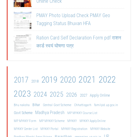
Online Check
PMAY Photo Upload Check PMAY Geo
Tagging Status Bhuvan HFA
Ration Card Self Declaration Form pdf राशन
कार्ड स्वयं घोषणा पत्र
2021
2022
2019
2020
2017
2018
2023
2024
2025
2026
2027
Apply Online
Bihar
Central Govt Scheme
Bhu naksha
Chhattisgarh
familyid.up.gov.in
Madhya Pradesh
Govt Scheme
MP MYKKY Course List
MP MYKKY Form
MP MYKKY Scheme
MYKKY
MYKKY Apply Online
MYKKY Center List
MYKKY Portal
MYKKY Registration
MYKKY Website
UP
Rajasthan
Pradhan Mantri Awas Yojana
sewayojan.up.nic.in