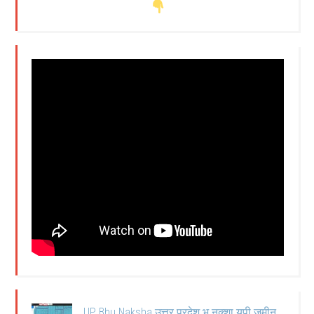
UP Bhu Naksha उत्तर प्रदेश भू नक्शा यूपी जमीन