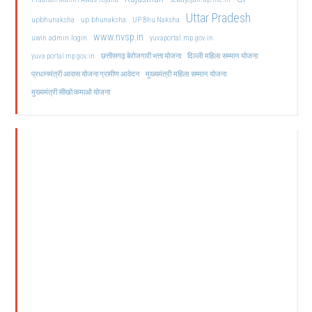
Uttar Pradesh
upbhunaksha
up bhunaksha
UP Bhu Naksha
www.nvsp.in
uwin admin login
yuvaportal.mp.gov.in
दिल्ली महिला सम्मान योजना
yuva portal mp gov.in
छत्तीसगढ़ बेरोजगारी भत्ता योजना
मुख्यमंत्री महिला सम्मान योजना
प्रधानमंत्री आवास योजना ग्रामीण आवेदन
मुख्यमंत्री सीखो कमाओ योजना