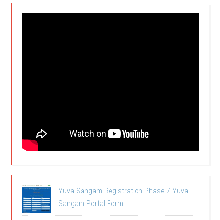
Yuva Sangam Registration Phase 7 Yuva
Sangam Portal Form