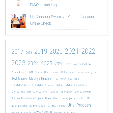
PMAY Urban Login
UP Gharauni Swamitva Yojana Gharauni
Online Check
2021
2022
2019
2020
2017
2018
2023
2024
2025
2026
2027
Apply Online
Bihar
Central Govt Scheme
Bhu naksha
Chhattisgarh
familyid.up.gov.in
Madhya Pradesh
Govt Scheme
MP MYKKY Course List
MP MYKKY Form
MP MYKKY Scheme
MYKKY
MYKKY Apply Online
MYKKY Center List
MYKKY Portal
MYKKY Registration
MYKKY Website
UP
Rajasthan
Pradhan Mantri Awas Yojana
sewayojan.up.nic.in
Uttar Pradesh
upbhunaksha
up bhunaksha
UP Bhu Naksha
www.nvsp.in
uwin admin login
yuvaportal.mp.gov.in