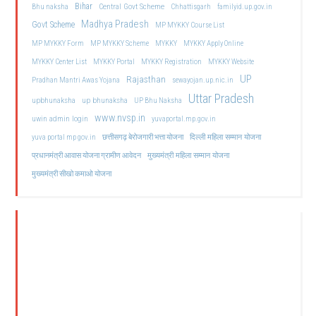
Bihar
Central Govt Scheme
Bhu naksha
Chhattisgarh
familyid.up.gov.in
Madhya Pradesh
Govt Scheme
MP MYKKY Course List
MP MYKKY Form
MP MYKKY Scheme
MYKKY
MYKKY Apply Online
MYKKY Center List
MYKKY Portal
MYKKY Registration
MYKKY Website
UP
Rajasthan
Pradhan Mantri Awas Yojana
sewayojan.up.nic.in
Uttar Pradesh
upbhunaksha
up bhunaksha
UP Bhu Naksha
www.nvsp.in
uwin admin login
yuvaportal.mp.gov.in
दिल्ली महिला सम्मान योजना
yuva portal mp gov.in
छत्तीसगढ़ बेरोजगारी भत्ता योजना
मुख्यमंत्री महिला सम्मान योजना
प्रधानमंत्री आवास योजना ग्रामीण आवेदन
मुख्यमंत्री सीखो कमाओ योजना