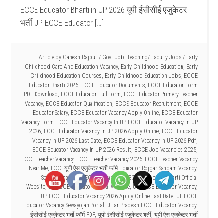
ECCE Educator Bharti in UP 2026 यूपी ईसीसीई एजुकेटर
भर्ती UP ECCE Educator […]
Article by
Ganesh Rajput
/
Govt Job
,
Teaching/ Faculty Jobs
/
Early
Childhood Care And Education Vacancy
,
Early Childhood Education
,
Early
Childhood Education Courses
,
Early Childhood Education Jobs
,
ECCE
Educator Bharti 2026
,
ECCE Educator Documents
,
ECCE Educator Form
PDF Download
,
ECCE Educator Full Form
,
ECCE Educator Primery Teacher
Vacancy
,
ECCE Educator Qualification
,
ECCE Educator Recruitment
,
ECCE
Educator Salary
,
ECCE Educator Vacancy Apply Online
,
ECCE Educator
Vacancy Form
,
ECCE Educator Vacancy In UP
,
ECCE Educator Vacancy In UP
2026
,
ECCE Educator Vacancy In UP 2026 Apply Online
,
ECCE Educator
Vacancy In UP 2026 Last Date
,
ECCE Educator Vacancy In UP 2026 Pdf
,
ECCE Educator Vacancy In UP 2026 Result
,
ECCE Job Vacancies 2025
,
ECCE Teacher Vacancy
,
ECCE Teacher Vacancy 2026
,
ECCE Teacher Vacancy
Near Me
,
ECCEयूपी ऐस एजुकेटर भर्ती फॉर्म Educator Rojgar Sangam Vacancy
,
Seva Yojana Portal ECCE Vacancy
,
UP ECCE Educator Bharti Official
Website
,
UP ECCE Educator Official Website
,
UP ECCE Educator Vacancy
,
UP ECCE Educator Vacancy 2026 Apply Online Last Date
,
UP ECCE
Educator Vacancy Sewayojan Portal
,
Uttar Pradesh ECCE Educator Vacancy
,
ईसीसीई एजुकेटर भर्ती फॉर्म PDF
,
यूपी ईसीसीई एजुकेटर भर्ती
,
यूपी ऐस एजुकेटर भर्ती