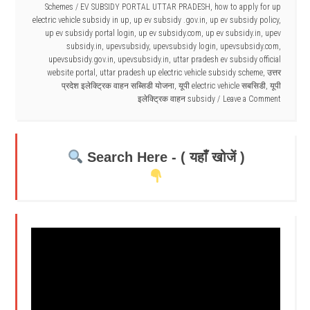
Schemes
/
EV SUBSIDY PORTAL UTTAR PRADESH
,
how to apply for up
electric vehicle subsidy in up
,
up ev subsidy .gov.in
,
up ev subsidy policy
,
up ev subsidy portal login
,
up ev subsidy.com
,
up ev subsidy.in
,
upev
subsidy.in
,
upevsubsidy
,
upevsubsidy login
,
upevsubsidy.com
,
upevsubsidy.gov.in
,
upevsubsidy.in
,
uttar pradesh ev subsidy official
website portal
,
uttar pradesh up electric vehicle subsidy scheme
,
उत्तर
प्रदेश इलेक्ट्रिक वाहन सब्सिडी योजना
,
यूपी electric vehicle सबसिडी
,
यूपी
इलेक्ट्रिक वाहन subsidy
Leave a Comment
Search Here - ( यहाँ खोजें )