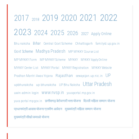
2021
2022
2019
2020
2017
2018
2023
2024
2025
2026
2027
Apply Online
Bihar
Central Govt Scheme
Bhu naksha
Chhattisgarh
familyid.up.gov.in
Madhya Pradesh
Govt Scheme
MP MYKKY Course List
MP MYKKY Form
MP MYKKY Scheme
MYKKY
MYKKY Apply Online
MYKKY Center List
MYKKY Portal
MYKKY Registration
MYKKY Website
UP
Rajasthan
Pradhan Mantri Awas Yojana
sewayojan.up.nic.in
Uttar Pradesh
upbhunaksha
up bhunaksha
UP Bhu Naksha
www.nvsp.in
uwin admin login
yuvaportal.mp.gov.in
दिल्ली महिला सम्मान योजना
yuva portal mp gov.in
छत्तीसगढ़ बेरोजगारी भत्ता योजना
मुख्यमंत्री महिला सम्मान योजना
प्रधानमंत्री आवास योजना ग्रामीण आवेदन
मुख्यमंत्री सीखो कमाओ योजना