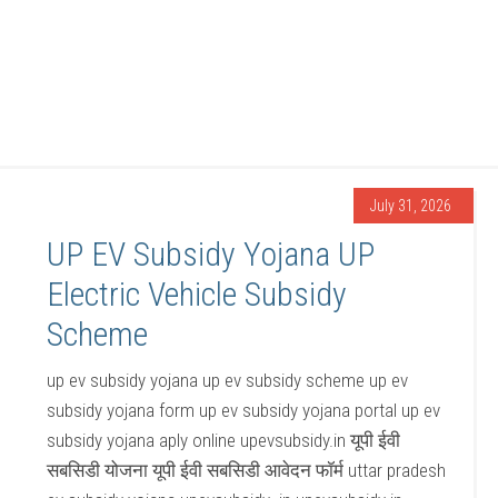
July 31, 2026
UP EV Subsidy Yojana UP
Electric Vehicle Subsidy
Scheme
up ev subsidy yojana up ev subsidy scheme up ev
subsidy yojana form up ev subsidy yojana portal up ev
subsidy yojana aply online upevsubsidy.in यूपी ईवी
सबसिडी योजना यूपी ईवी सबसिडी आवेदन फॉर्म uttar pradesh