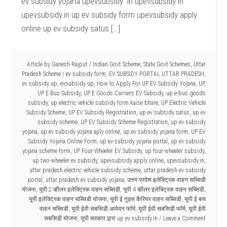
ev subsidy yojana upevsubsidy .in upevsubsidy in
upevsubsidy.in up ev subsidy form upevsubsidy apply
online up ev subsidy satus […]
Article by
Ganesh Rajput
/
Indian Govt Scheme
,
State Govt Schemes
,
Uttar
Pradesh Scheme
/
ev subsidy form
,
EV SUBSIDY PORTAL UTTAR PRADESH
,
ev subsidy up
,
evsubsidy up
,
How to Apply For UP EV Subsidy Yojana
,
UP
,
UP E Bus Subsidy
,
UP E Goods Carriers EV Subsidy
,
up e-bus goods
subsidy
,
up electric vehicle subsidy form kaise bhare
,
UP Electric Vehicle
Subsidy Scheme
,
UP EV Subsidy Registration
,
up ev subsidy satus
,
up ev
subsidy scheme
,
UP EV Subsidy Scheme Registration
,
up ev subsidy
yojana
,
up ev subsidy yojana aply online
,
up ev subsidy yojana form
,
UP EV
Subsidy Yojana Online Form
,
up ev subsidy yojana portal
,
up ev subsidy
yojana scheme form
,
UP Four-Wheeler EV Subsidy
,
up four-wheeler subsidy
,
up two-wheeler ev subsidy
,
upevsubsidy apply online
,
upevsubsidy.in
,
uttar pradesh electric vehicle subsidy scheme
,
uttar pradesh ev subsidy
portal
,
uttar pradesh ev subsidy yojana
,
उत्तर प्रदेश इलेक्ट्रिक वाहन सब्सिडी
योजना
,
यूपी 2 व्हीलर इलेक्ट्रिक वाहन सब्सिडी
,
यूपी 4 व्हीलर इलेक्ट्रिक वाहन सब्सिडी
,
यूपी इलेक्ट्रिक वाहन सब्सिडी योजना
,
यूपी ई गुड्स कैरियर वाहन सब्सिडी
,
यूपी ई बस
वाहन सब्सिडी
,
यूपी ईवी सबसिडी आवेदन फॉर्म
,
यूपी ईवी सबसिडी फॉर्म
,
यूपी ईवी
सबसिडी योजना
,
यूपी सरकार द्वारा up ev subsidy.in
Leave a Comment