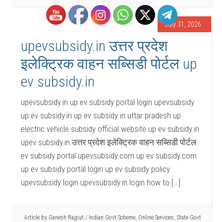
July 31, 2026
upevsubsidy.in उत्तर प्रदेश
इलेक्ट्रिक वाहन सब्सिडी पोर्टल up
ev subsidy.in
upevsubsidy.in up ev subsidy portal login upevsubsidy
up ev subsidy.in up ev subsidy in uttar pradesh up
electric vehicle subsidy official website up ev subsidy.in
upev subsidy.in उत्तर प्रदेश इलेक्ट्रिक वाहन सब्सिडी पोर्टल
ev subsidy portal upevsubsidy.com up ev subsidy.com
up ev subsidy portal login up ev subsidy policy
upevsubsidy login upevsubsidy.in login how to […]
Article by
Ganesh Rajput
/
Indian Govt Scheme
,
Online Services
,
State Govt