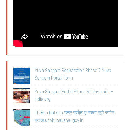
Yuva Sangam Registration Phase 7 Yuva
Sangam Portal Form
Yuva Sangam Portal Phase VII ebsb.aicte-
india.org
UP Bhu Naksha उत्तर प्रदेश भू नक्शा यूपी जमीन
नकल upbhunaksha .gov.in