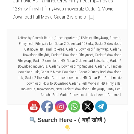
Catmovie HD Tamil Rokeres Filmymeet mp4movies
123mkv filmyhit filmy4wap movierulz Gadar 2 Movie
Download Full Movie Gadar 2 is one of […]
Article by
Ganesh Rajput
/
Uncategorized
/
123mkv
,
filmy4wap
,
filmyhit
,
Filmymeet
,
Filmyzila lol
,
Gadar 2 Download 123mkv
,
Gadar 2 download
Catmovie HD Tamil Rokeres
,
Gadar 2 Download filmy4wap
,
Gadar 2
Download filmyhit
,
Gadar 2 Download Filmymeet
,
Gadar 2 download
Filmywap
,
Gadar 2 download HD
,
Gadar 2 download kaise kare
,
Gadar 2
Download movierulz
,
Gadar 2 Download mp4movies
,
Gadar 2 full movie
download link
,
Gadar 2 Movie Download
,
Gadar 2 Sunny Deol download
link
,
Gadar 2 the Katha Continues download HD
,
Gadar Part 2 full movie
download
,
How to Downlaod Gadar 2 Full Movie in HD Filmyizilla
,
movierulz
,
mp4movies
,
New Gadar 2 download Filmywap
,
Sunny Deol
Amisha Patel Gadar 2 download link
Leave a Comment
Search Here - ( यहाँ खोजें )