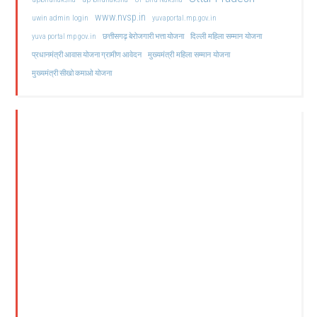
www.nvsp.in
uwin admin login
yuvaportal.mp.gov.in
दिल्ली महिला सम्मान योजना
yuva portal mp gov.in
छत्तीसगढ़ बेरोजगारी भत्ता योजना
मुख्यमंत्री महिला सम्मान योजना
प्रधानमंत्री आवास योजना ग्रामीण आवेदन
मुख्यमंत्री सीखो कमाओ योजना