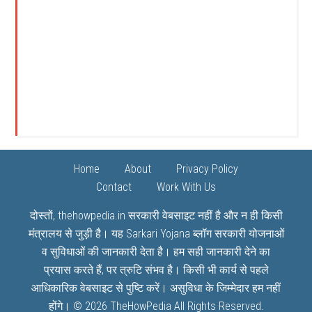
Home
About
Privacy Policy
Contact
Work With Us
दोस्तों, thehowpedia.in सरकारी वेबसाइट नहीं है और न ही किसी
मंत्रालय से जुड़ी है। यह
Sarkari Yojana
ब्लॉग सरकारी योजनाओं
व सुविधाओं की जानकारी देता है। हम सही जानकारी देने का
प्रयास करते हैं, पर त्रुटि संभव है। किसी भी कार्य से पहले
आधिकारिक वेबसाइट से पुष्टि करें। असुविधा के जिम्मेदार हम नहीं
होंगे। © 2026
TheHowPedia
All Rights Reserved.