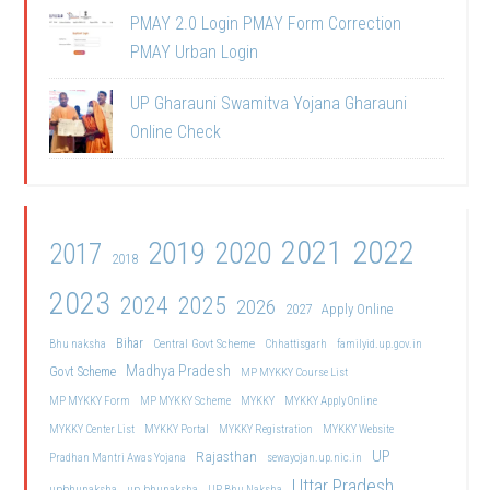
PMAY 2.0 Login PMAY Form Correction
PMAY Urban Login
UP Gharauni Swamitva Yojana Gharauni
Online Check
2021
2022
2019
2020
2017
2018
2023
2024
2025
2026
2027
Apply Online
Bihar
Central Govt Scheme
Bhu naksha
Chhattisgarh
familyid.up.gov.in
Madhya Pradesh
Govt Scheme
MP MYKKY Course List
MP MYKKY Form
MP MYKKY Scheme
MYKKY
MYKKY Apply Online
MYKKY Center List
MYKKY Portal
MYKKY Registration
MYKKY Website
UP
Rajasthan
Pradhan Mantri Awas Yojana
sewayojan.up.nic.in
Uttar Pradesh
upbhunaksha
up bhunaksha
UP Bhu Naksha