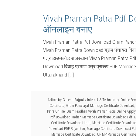
Vivah Praman Patra Pdf Do
ऑनलाइन बनाए
Vivah Praman Patra Pdf Download Gram Pancha
Vivah Praman Patra Download ग्राम पंचायत विवाह
पत्र डाउनलोड राजस्थान Vivah Praman Patra Pd
Download विवाह प्रमाण पत्र प्रारूप PDF Marriag
Uttarakhand […]
Article by
Ganesh Rajput
/
Internet & Technology
,
Online Ser
Certificate
,
Gram Panchayat Marriage Certificate Download
,
Patra Online
,
Gram Pradhan Vivah Praman Patra Online Apply
Pdf Download
,
Indian Marriage Certificate Download Pdf
,
M
Certificate Download Hindi
,
Marriage Certificate Downloa
Download PDF Rajasthan
,
Marriage Certificate Download Pd
Marriage Certificate Download
,
UP MP Marriage Certificat