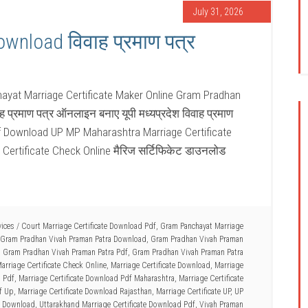
July 31, 2026
wnload विवाह प्रमाण पत्र
yat Marriage Certificate Maker Online Gram Pradhan
 प्रमाण पत्र ऑनलाइन बनाए यूपी मध्यप्रदेश विवाह प्रमाण
f Download UP MP Maharashtra Marriage Certificate
e Certificate Check Online मैरिज सर्टिफिकेट डाउनलोड
vices
/
Court Marriage Certificate Download Pdf
,
Gram Panchayat Marriage
Gram Pradhan Vivah Praman Patra Download
,
Gram Pradhan Vivah Praman
,
Gram Pradhan Vivah Praman Patra Pdf
,
Gram Pradhan Vivah Praman Patra
arriage Certificate Check Online
,
Marriage Certificate Download
,
Marriage
d Pdf
,
Marriage Certificate Download Pdf Maharashtra
,
Marriage Certificate
f Up
,
Marriage Certificate Download Rajasthan
,
Marriage Certificate UP
,
UP
e Download
,
Uttarakhand Marriage Certificate Download Pdf
,
Vivah Praman