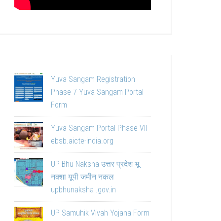
Yuva Sangam Registration
Phase 7 Yuva Sangam Portal
Form
Yuva Sangam Portal Phase VII
ebsb.aicte-india.org
UP Bhu Naksha उत्तर प्रदेश भू
नक्शा यूपी जमीन नकल
upbhunaksha .gov.in
UP Samuhik Vivah Yojana Form