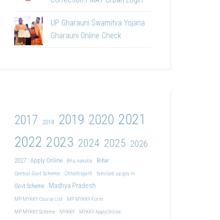
UP Gharauni Swamitva Yojana
Gharauni Online Check
2021
2019
2020
2017
2018
2022
2023
2024
2025
2026
2027
Apply Online
Bihar
Bhu naksha
Central Govt Scheme
Chhattisgarh
familyid.up.gov.in
Madhya Pradesh
Govt Scheme
MP MYKKY Course List
MP MYKKY Form
MP MYKKY Scheme
MYKKY
MYKKY Apply Online