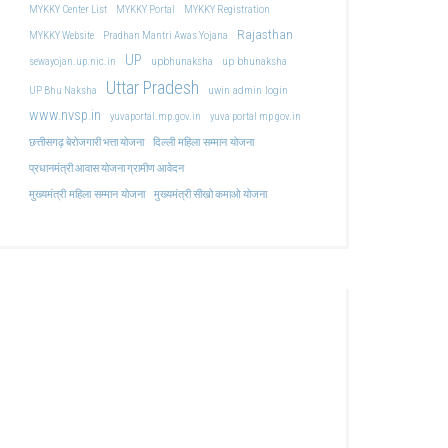
MYKKY Center List
MYKKY Portal
MYKKY Registration
Rajasthan
MYKKY Website
Pradhan Mantri Awas Yojana
UP
upbhunaksha
up bhunaksha
sewayojan.up.nic.in
Uttar Pradesh
uwin admin login
UP Bhu Naksha
www.nvsp.in
yuvaportal.mp.gov.in
yuva portal mp gov.in
दिल्ली महिला सम्मान योजना
छत्तीसगढ़ बेरोजगारी भत्ता योजना
प्रधानमंत्री आवास योजना ग्रामीण आवेदन
मुख्यमंत्री महिला सम्मान योजना
मुख्यमंत्री सीखो कमाओ योजना