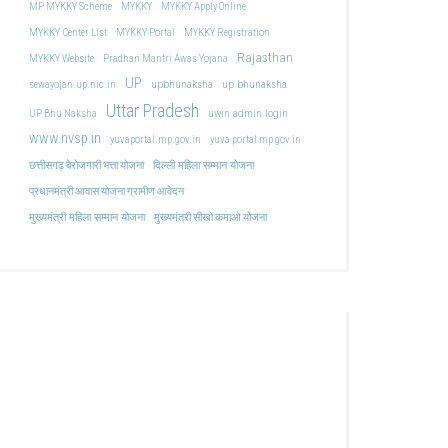
MP MYKKY Scheme
MYKKY
MYKKY Apply Online
MYKKY Center List
MYKKY Portal
MYKKY Registration
Rajasthan
MYKKY Website
Pradhan Mantri Awas Yojana
UP
upbhunaksha
up bhunaksha
sewayojan.up.nic.in
Uttar Pradesh
uwin admin login
UP Bhu Naksha
www.nvsp.in
yuvaportal.mp.gov.in
yuva portal mp gov.in
दिल्ली महिला सम्मान योजना
छत्तीसगढ़ बेरोजगारी भत्ता योजना
प्रधानमंत्री आवास योजना ग्रामीण आवेदन
मुख्यमंत्री महिला सम्मान योजना
मुख्यमंत्री सीखो कमाओ योजना