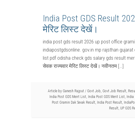
India Post GDS Result 202
मेरिट लिस्ट देखें।
india post gds result 2026 up post office gram
indiapostgdsonline. gov.in mp rajsthan gujarat
list pdf odisha check gds salary gds result mer
सेवक राज्यवार मेरिट लिस्ट देखें। नवीनतम […]
Article by
Ganesh Rajput
/
Govt Job
,
Govt Job Result
,
Resu
India Post GDS Meirt List
,
India Post GDS Merit List
,
India
Post Gramin Dak Sevak Result
,
India Post Result
,
IndiaPo
Result
,
UP GDS Re