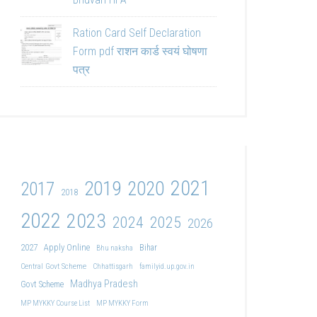
Ration Card Self Declaration
Form pdf राशन कार्ड स्वयं घोषणा
पत्र
2021
2019
2020
2017
2018
2022
2023
2024
2025
2026
2027
Apply Online
Bihar
Bhu naksha
Central Govt Scheme
Chhattisgarh
familyid.up.gov.in
Madhya Pradesh
Govt Scheme
MP MYKKY Course List
MP MYKKY Form