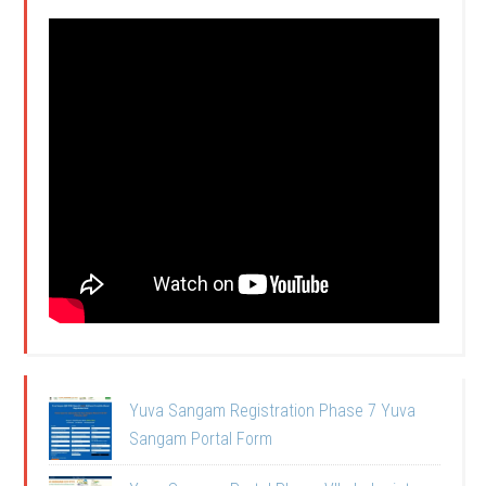
Yuva Sangam Registration Phase 7 Yuva
Sangam Portal Form