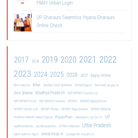
PMAY Urban Login
UP Gharauni Swamitva Yojana Gharauni
Online Check
2021
2022
2019
2020
2017
2018
2023
2024
2025
2026
2027
Apply Online
Bihar
Central Govt Scheme
Bhu naksha
Chhattisgarh
familyid.up.gov.in
Madhya Pradesh
Govt Scheme
MP MYKKY Course List
MP MYKKY Form
MP MYKKY Scheme
MYKKY
MYKKY Apply Online
MYKKY Center List
MYKKY Portal
MYKKY Registration
MYKKY Website
UP
Rajasthan
Pradhan Mantri Awas Yojana
sewayojan.up.nic.in
Uttar Pradesh
upbhunaksha
up bhunaksha
UP Bhu Naksha
www.nvsp.in
uwin admin login
yuvaportal.mp.gov.in