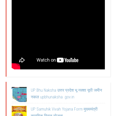
UP Bhu Naksha उत्तर प्रदेश भू नक्शा यूपी जमीन
नकल upbhunaksha .gov.in
UP Samuhik Vivah Yojana Form मुख्यमंत्री
सामूहिक विवाह योजना