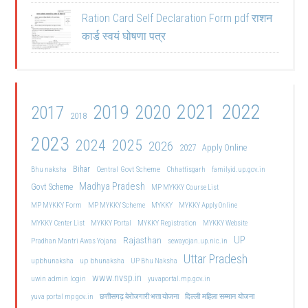
Ration Card Self Declaration Form pdf राशन
कार्ड स्वयं घोषणा पत्र
2021
2022
2019
2020
2017
2018
2023
2024
2025
2026
2027
Apply Online
Bihar
Central Govt Scheme
Bhu naksha
Chhattisgarh
familyid.up.gov.in
Madhya Pradesh
Govt Scheme
MP MYKKY Course List
MP MYKKY Form
MP MYKKY Scheme
MYKKY
MYKKY Apply Online
MYKKY Center List
MYKKY Portal
MYKKY Registration
MYKKY Website
UP
Rajasthan
Pradhan Mantri Awas Yojana
sewayojan.up.nic.in
Uttar Pradesh
upbhunaksha
up bhunaksha
UP Bhu Naksha
www.nvsp.in
uwin admin login
yuvaportal.mp.gov.in
दिल्ली महिला सम्मान योजना
yuva portal mp gov.in
छत्तीसगढ़ बेरोजगारी भत्ता योजना