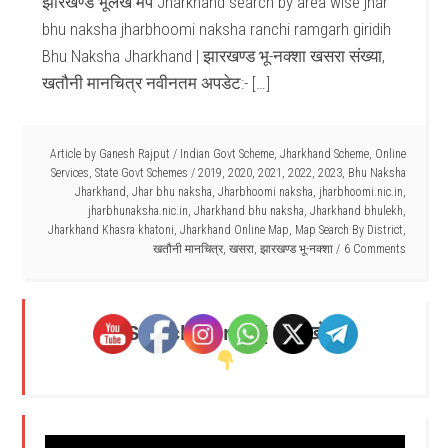
झारखण्ड भूलेख मैप Jharkhand search by area wise jhar
bhu naksha jharbhoomi naksha ranchi ramgarh giridih
Bhu Naksha Jharkhand | झारखण्ड भू-नक्शा खसरा संख्या,
खतौनी मानचित्र नवीनतम अपडेट:- […]
Article by
Ganesh Rajput
/
Indian Govt Scheme
,
Jharkhand Scheme
,
Online
Services
,
State Govt Schemes
/
2019
,
2020
,
2021
,
2022
,
2023
,
Bhu Naksha
Jharkhand
,
Jhar bhu naksha
,
Jharbhoomi naksha
,
jharbhoomi.nic.in
,
jharbhunaksha.nic.in
,
Jharkhand bhu naksha
,
Jharkhand bhulekh
,
Jharkhand Khasra khatoni
,
Jharkhand Online Map
,
Map Search By District
,
खतौनी मानचित्र
,
खसरा
,
झारखण्ड भू-नक्शा
6 Comments
Search Here - ( यहाँ खोजें )