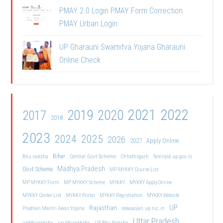
PMAY 2.0 Login PMAY Form Correction
PMAY Urban Login
UP Gharauni Swamitva Yojana Gharauni
Online Check
2021
2022
2019
2020
2017
2018
2023
2024
2025
2026
2027
Apply Online
Bihar
Central Govt Scheme
Bhu naksha
Chhattisgarh
familyid.up.gov.in
Madhya Pradesh
Govt Scheme
MP MYKKY Course List
MP MYKKY Form
MP MYKKY Scheme
MYKKY
MYKKY Apply Online
MYKKY Center List
MYKKY Portal
MYKKY Registration
MYKKY Website
UP
Rajasthan
Pradhan Mantri Awas Yojana
sewayojan.up.nic.in
Uttar Pradesh
upbhunaksha
up bhunaksha
UP Bhu Naksha