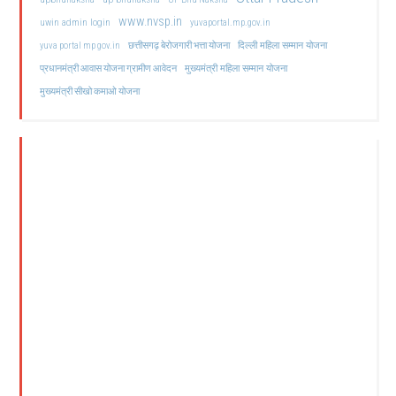
www.nvsp.in
uwin admin login
yuvaportal.mp.gov.in
दिल्ली महिला सम्मान योजना
yuva portal mp gov.in
छत्तीसगढ़ बेरोजगारी भत्ता योजना
मुख्यमंत्री महिला सम्मान योजना
प्रधानमंत्री आवास योजना ग्रामीण आवेदन
मुख्यमंत्री सीखो कमाओ योजना