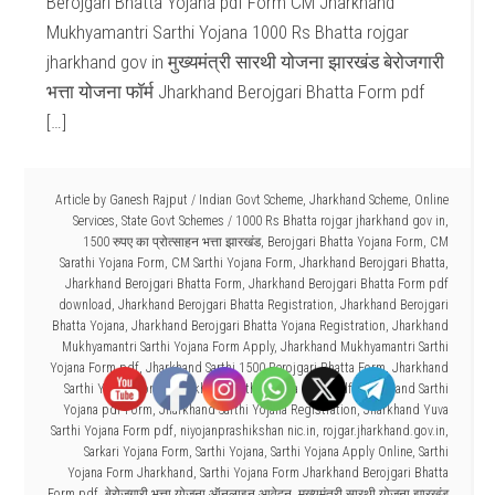
Berojgari Bhatta Yojana pdf Form CM Jharkhand
Mukhyamantri Sarthi Yojana 1000 Rs Bhatta rojgar
jharkhand gov in मुख्यमंत्री सारथी योजना झारखंड बेरोजगारी
भत्ता योजना फॉर्म Jharkhand Berojgari Bhatta Form pdf
[…]
Article by
Ganesh Rajput
/
Indian Govt Scheme
,
Jharkhand Scheme
,
Online
Services
,
State Govt Schemes
/
1000 Rs Bhatta rojgar jharkhand gov in
,
1500 रुपए का प्रोत्साहन भत्ता झारखंड
,
Berojgari Bhatta Yojana Form
,
CM
Sarathi Yojana Form
,
CM Sarthi Yojana Form
,
Jharkhand Berojgari Bhatta
,
Jharkhand Berojgari Bhatta Form
,
Jharkhand Berojgari Bhatta Form pdf
download
,
Jharkhand Berojgari Bhatta Registration
,
Jharkhand Berojgari
Bhatta Yojana
,
Jharkhand Berojgari Bhatta Yojana Registration
,
Jharkhand
Mukhyamantri Sarthi Yojana Form Apply
,
Jharkhand Mukhyamantri Sarthi
Yojana Form pdf
,
Jharkhand Sarthi 1500 Berojgari Bhatta Form
,
Jharkhand
Sarthi Yojana Form
,
Jharkhand Sarthi Yojana Form pdf
,
Jharkhand Sarthi
Yojana pdf Form
,
Jharkhand Sarthi Yojana Registration
,
Jharkhand Yuva
Sarthi Yojana Form pdf
,
niyojanprashikshan nic.in
,
rojgar.jharkhand.gov.in
,
Sarkari Yojana Form
,
Sarthi Yojana
,
Sarthi Yojana Apply Online
,
Sarthi
Yojana Form Jharkhand
,
Sarthi Yojana Form Jharkhand Berojgari Bhatta
Form pdf
,
बेरोजगारी भत्ता योजना ऑनलाइन आवेदन
,
मुख्यमंत्री सारथी योजना झारखंड