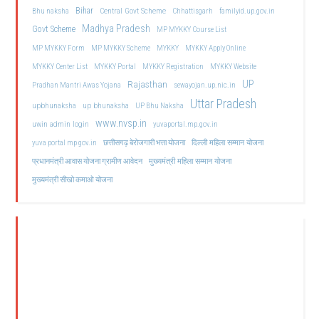
Bihar
Central Govt Scheme
Bhu naksha
Chhattisgarh
familyid.up.gov.in
Madhya Pradesh
Govt Scheme
MP MYKKY Course List
MP MYKKY Form
MP MYKKY Scheme
MYKKY
MYKKY Apply Online
MYKKY Center List
MYKKY Portal
MYKKY Registration
MYKKY Website
UP
Rajasthan
Pradhan Mantri Awas Yojana
sewayojan.up.nic.in
Uttar Pradesh
upbhunaksha
up bhunaksha
UP Bhu Naksha
www.nvsp.in
uwin admin login
yuvaportal.mp.gov.in
दिल्ली महिला सम्मान योजना
yuva portal mp gov.in
छत्तीसगढ़ बेरोजगारी भत्ता योजना
मुख्यमंत्री महिला सम्मान योजना
प्रधानमंत्री आवास योजना ग्रामीण आवेदन
मुख्यमंत्री सीखो कमाओ योजना