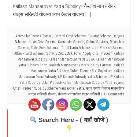
Kailash Mansarovar Yatra Subsidy:- कैलाश मानसरोवर
यात्रा सब्सिडी योजना लाभ केवल योजना […]
Article by
Deepak Tomar
/
Central Govt Schemes
,
Gujarat Scheme
,
Haryana
Scheme
,
Indian Govt Scheme
,
Karnataka Scheme
,
Online Services
,
Rajasthan
Scheme
,
State Govt Schemes
,
Tamil Nadu Scheme
,
Uttar Pradesh Scheme
,
Uttarakhand Scheme
/
2019
,
2020
,
2021
,
Form Apply Uttar Pradesh Kailash
Mansarovar Subsidy
,
Kailash Mansarovar Yatra 2019
,
Kailash Mansarovar
Yatra Subsidy Form
,
Kailash Mansarovar Yatra Subsidy Haryana
,
Kailash
Mansarovar Yatra Subsidy Online Form
,
KMY
,
Rajasthan Kailash
Mansarovar Yatra Subsidy
,
UP Kailash Subsidy Yatra Scheme
,
UP Kailash
Yatra Subsidy
,
Uttar Pradesh Kailash Mansarovar Subsidy Yatra Yojana
,
Uttar Pradesh Subsidy Scheme Mansarovar Yatra
,
उत्तर प्रदेश कैलास मानसरोवर
यात्रा सब्सिडी योजना
,
कैलाश मानसरोवर यात्रा सब्सिडी
11 Comments
Search Here - ( यहाँ खोजें )