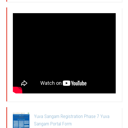
Yuva Sangam Registration Phase 7 Yuva
Sangam Portal Form