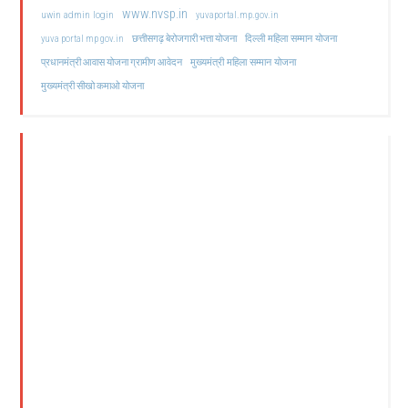
www.nvsp.in
uwin admin login
yuvaportal.mp.gov.in
दिल्ली महिला सम्मान योजना
yuva portal mp gov.in
छत्तीसगढ़ बेरोजगारी भत्ता योजना
मुख्यमंत्री महिला सम्मान योजना
प्रधानमंत्री आवास योजना ग्रामीण आवेदन
मुख्यमंत्री सीखो कमाओ योजना