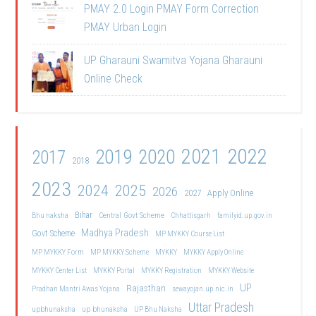
PMAY 2.0 Login PMAY Form Correction
PMAY Urban Login
UP Gharauni Swamitva Yojana Gharauni
Online Check
2021
2022
2019
2020
2017
2018
2023
2024
2025
2026
2027
Apply Online
Bihar
Central Govt Scheme
Bhu naksha
Chhattisgarh
familyid.up.gov.in
Madhya Pradesh
Govt Scheme
MP MYKKY Course List
MP MYKKY Form
MP MYKKY Scheme
MYKKY
MYKKY Apply Online
MYKKY Center List
MYKKY Portal
MYKKY Registration
MYKKY Website
UP
Rajasthan
Pradhan Mantri Awas Yojana
sewayojan.up.nic.in
Uttar Pradesh
upbhunaksha
up bhunaksha
UP Bhu Naksha