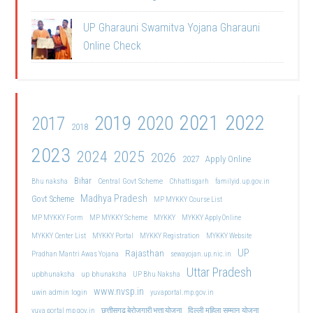
UP Gharauni Swamitva Yojana Gharauni
Online Check
2021
2022
2019
2020
2017
2018
2023
2024
2025
2026
2027
Apply Online
Bihar
Central Govt Scheme
Bhu naksha
Chhattisgarh
familyid.up.gov.in
Madhya Pradesh
Govt Scheme
MP MYKKY Course List
MP MYKKY Form
MP MYKKY Scheme
MYKKY
MYKKY Apply Online
MYKKY Center List
MYKKY Portal
MYKKY Registration
MYKKY Website
UP
Rajasthan
Pradhan Mantri Awas Yojana
sewayojan.up.nic.in
Uttar Pradesh
upbhunaksha
up bhunaksha
UP Bhu Naksha
www.nvsp.in
uwin admin login
yuvaportal.mp.gov.in
दिल्ली महिला सम्मान योजना
yuva portal mp gov.in
छत्तीसगढ़ बेरोजगारी भत्ता योजना