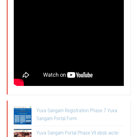
Yuva Sangam Registration Phase 7 Yuva
Sangam Portal Form
Yuva Sangam Portal Phase VII ebsb.aicte-