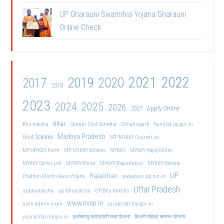
UP Gharauni Swamitva Yojana Gharauni
Online Check
2021
2022
2019
2020
2017
2018
2023
2024
2025
2026
2027
Apply Online
Bihar
Central Govt Scheme
Bhu naksha
Chhattisgarh
familyid.up.gov.in
Madhya Pradesh
Govt Scheme
MP MYKKY Course List
MP MYKKY Form
MP MYKKY Scheme
MYKKY
MYKKY Apply Online
MYKKY Center List
MYKKY Portal
MYKKY Registration
MYKKY Website
UP
Rajasthan
Pradhan Mantri Awas Yojana
sewayojan.up.nic.in
Uttar Pradesh
upbhunaksha
up bhunaksha
UP Bhu Naksha
www.nvsp.in
uwin admin login
yuvaportal.mp.gov.in
दिल्ली महिला सम्मान योजना
yuva portal mp gov.in
छत्तीसगढ़ बेरोजगारी भत्ता योजना