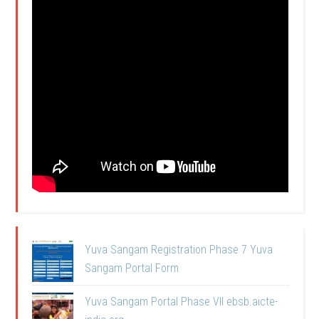
Yuva Sangam Registration Phase 7 Yuva
Sangam Portal Form
Yuva Sangam Portal Phase VII ebsb.aicte-