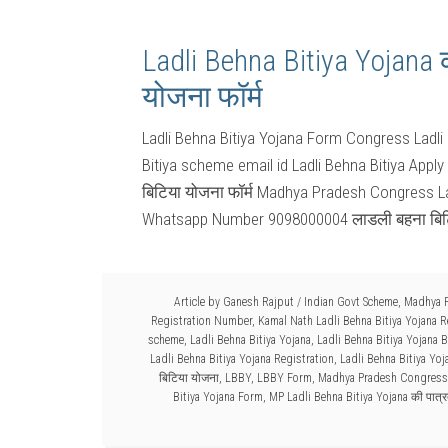
Ladli Behna Bitiya Yojana 
योजना फॉर्म
Ladli Behna Bitiya Yojana Form Congress Ladli
Bitiya scheme email id Ladli Behna Bitiya Apply
बिटिया योजना फॉर्म Madhya Pradesh Congress L
Whatsapp Number 9098000004 लाडली बहना बिटिया
Article by
Ganesh Rajput
/
Indian Govt Scheme
,
Madhya 
Registration Number
,
Kamal Nath Ladli Behna Bitiya Yojana R
scheme
,
Ladli Behna Bitiya Yojana
,
Ladli Behna Bitiya Yojana B
Ladli Behna Bitiya Yojana Registration
,
Ladli Behna Bitiya Y
बिटिया योजना
,
LBBY
,
LBBY Form
,
Madhya Pradesh Congress L
Bitiya Yojana Form
,
MP Ladli Behna Bitiya Yojana की पात्र