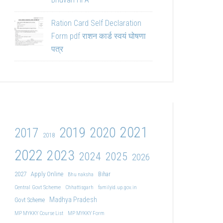
Ration Card Self Declaration
Form pdf राशन कार्ड स्वयं घोषणा
पत्र
2021
2019
2020
2017
2018
2022
2023
2024
2025
2026
2027
Apply Online
Bihar
Bhu naksha
Central Govt Scheme
Chhattisgarh
familyid.up.gov.in
Madhya Pradesh
Govt Scheme
MP MYKKY Course List
MP MYKKY Form