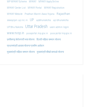
MP MYKKY Scheme
MYKKY
MYKKY Apply Online
MYKKY Center List
MYKKY Portal
MYKKY Registration
Rajasthan
MYKKY Website
Pradhan Mantri Awas Yojana
UP
upbhunaksha
up bhunaksha
sewayojan.up.nic.in
Uttar Pradesh
uwin admin login
UP Bhu Naksha
www.nvsp.in
yuvaportal.mp.gov.in
yuva portal mp gov.in
दिल्ली महिला सम्मान योजना
छत्तीसगढ़ बेरोजगारी भत्ता योजना
प्रधानमंत्री आवास योजना ग्रामीण आवेदन
मुख्यमंत्री महिला सम्मान योजना
मुख्यमंत्री सीखो कमाओ योजना