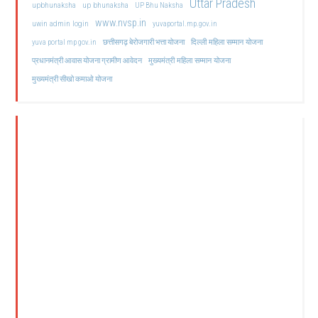
Uttar Pradesh
upbhunaksha
up bhunaksha
UP Bhu Naksha
www.nvsp.in
uwin admin login
yuvaportal.mp.gov.in
दिल्ली महिला सम्मान योजना
yuva portal mp gov.in
छत्तीसगढ़ बेरोजगारी भत्ता योजना
मुख्यमंत्री महिला सम्मान योजना
प्रधानमंत्री आवास योजना ग्रामीण आवेदन
मुख्यमंत्री सीखो कमाओ योजना