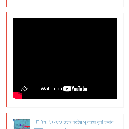
UP Bhu Naksha उत्तर प्रदेश भू नक्शा यूपी जमीन