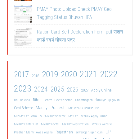
PMAY Photo Upload Check PMAY Geo
Tagging Status Bhuvan HFA
Ration Card Self Declaration Form pdf राशन
कार्ड स्वयं घोषणा पत्र
2021
2022
2019
2020
2017
2018
2023
2024
2025
2026
2027
Apply Online
Bihar
Central Govt Scheme
Bhu naksha
Chhattisgarh
familyid.up.gov.in
Madhya Pradesh
Govt Scheme
MP MYKKY Course List
MP MYKKY Form
MP MYKKY Scheme
MYKKY
MYKKY Apply Online
MYKKY Center List
MYKKY Portal
MYKKY Registration
MYKKY Website
UP
Rajasthan
Pradhan Mantri Awas Yojana
sewayojan.up.nic.in