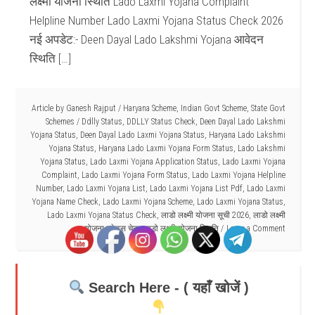
लक्ष्मी योजना स्थिति Lado Laxmi Yojana Complaint
Helpline Number Lado Laxmi Yojana Status Check 2026
नई अपडेट:- Deen Dayal Lado Lakshmi Yojana आवेदन
स्थिति […]
Article by
Ganesh Rajput
/
Haryana Scheme
,
Indian Govt Scheme
,
State Govt
Schemes
/
Ddlly Status
,
DDLLY Status Check
,
Deen Dayal Lado Lakshmi
Yojana Status
,
Deen Dayal Lado Laxmi Yojana Status
,
Haryana Lado Lakshmi
Yojana Status
,
Haryana Lado Laxmi Yojana Form Status
,
Lado Lakshmi
Yojana Status
,
Lado Laxmi Yojana Application Status
,
Lado Laxmi Yojana
Complaint
,
Lado Laxmi Yojana Form Status
,
Lado Laxmi Yojana Helpline
Number
,
Lado Laxmi Yojana List
,
Lado Laxmi Yojana List Pdf
,
Lado Laxmi
Yojana Name Check
,
Lado Laxmi Yojana Scheme
,
Lado Laxmi Yojana Status
,
Lado Laxmi Yojana Status Check
,
लाडो लक्ष्मी योजना सूची 2026
,
लाडो लक्ष्मी
योजना स्टेटस चेक
,
लाडो लक्ष्मी योजना स्थिति
Leave a Comment
Search Here - ( यहाँ खोजें )