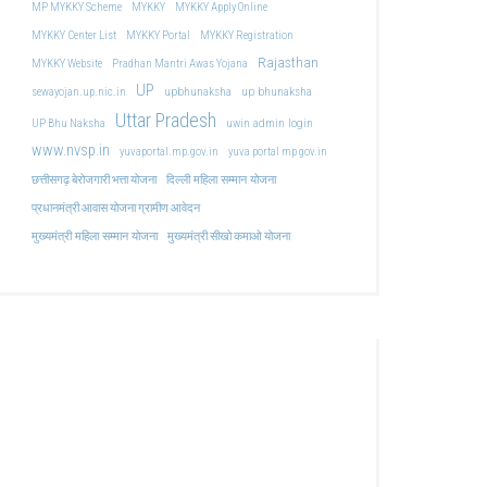
MP MYKKY Scheme
MYKKY
MYKKY Apply Online
MYKKY Center List
MYKKY Portal
MYKKY Registration
Rajasthan
MYKKY Website
Pradhan Mantri Awas Yojana
UP
upbhunaksha
up bhunaksha
sewayojan.up.nic.in
Uttar Pradesh
uwin admin login
UP Bhu Naksha
www.nvsp.in
yuvaportal.mp.gov.in
yuva portal mp gov.in
दिल्ली महिला सम्मान योजना
छत्तीसगढ़ बेरोजगारी भत्ता योजना
प्रधानमंत्री आवास योजना ग्रामीण आवेदन
मुख्यमंत्री महिला सम्मान योजना
मुख्यमंत्री सीखो कमाओ योजना