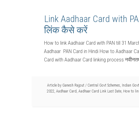
Link Aadhaar Card with PAN
लिंक कैसे करें
How to link Aadhaar Card with PAN till 31 Marc
Aadhaar PAN Card in Hindi How to Aadhaar Card
Card with Aadhaar Card linking process नवीनत
Article by
Ganesh Rajput
/
Central Govt Schemes
,
Indian Gov
2022
,
Aadhaar Card
,
Aadhaar Card Link Last Date
,
How to li