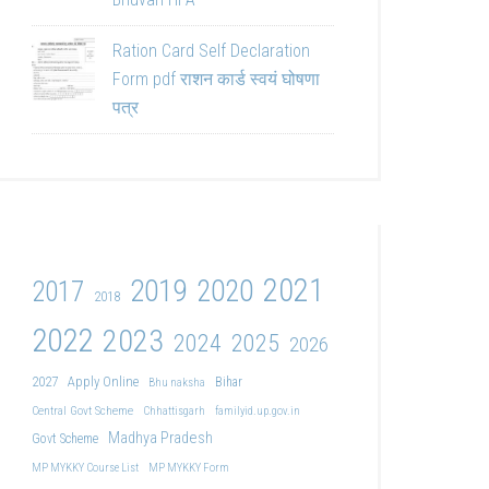
Ration Card Self Declaration
Form pdf राशन कार्ड स्वयं घोषणा
पत्र
2021
2019
2020
2017
2018
2022
2023
2024
2025
2026
2027
Apply Online
Bihar
Bhu naksha
Central Govt Scheme
Chhattisgarh
familyid.up.gov.in
Madhya Pradesh
Govt Scheme
MP MYKKY Course List
MP MYKKY Form