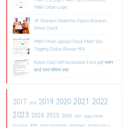
PMAY Urban Login
UP Gharauni Swamitva Yojana Gharauni
Online Check
PMAY Photo Upload Check PMAY Geo
Tagging Status Bhuvan HFA
Ration Card Self Declaration Form pdf राशन
कार्ड स्वयं घोषणा पत्र
2021
2022
2019
2020
2017
2018
2023
2024
2025
2026
2027
Apply Online
Bihar
Central Govt Scheme
Bhu naksha
Chhattisgarh
familyid.up.gov.in