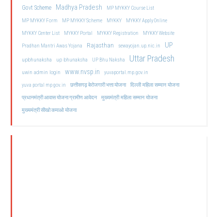
Madhya Pradesh
Govt Scheme
MP MYKKY Course List
MP MYKKY Form
MP MYKKY Scheme
MYKKY
MYKKY Apply Online
MYKKY Center List
MYKKY Portal
MYKKY Registration
MYKKY Website
UP
Rajasthan
Pradhan Mantri Awas Yojana
sewayojan.up.nic.in
Uttar Pradesh
upbhunaksha
up bhunaksha
UP Bhu Naksha
www.nvsp.in
uwin admin login
yuvaportal.mp.gov.in
दिल्ली महिला सम्मान योजना
yuva portal mp gov.in
छत्तीसगढ़ बेरोजगारी भत्ता योजना
मुख्यमंत्री महिला सम्मान योजना
प्रधानमंत्री आवास योजना ग्रामीण आवेदन
मुख्यमंत्री सीखो कमाओ योजना