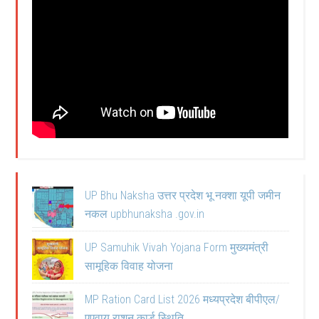
UP Bhu Naksha उत्तर प्रदेश भू नक्शा यूपी जमीन
नकल upbhunaksha .gov.in
UP Samuhik Vivah Yojana Form मुख्यमंत्री
सामूहिक विवाह योजना
MP Ration Card List 2026 मध्यप्रदेश बीपीएल/
एएवाय राशन कार्ड स्थिति