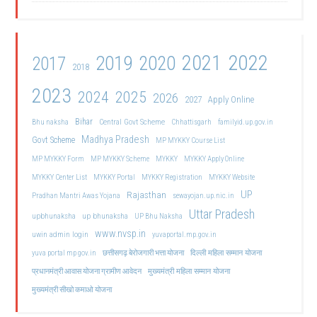
2021
2022
2019
2020
2017
2018
2023
2024
2025
2026
2027
Apply Online
Bihar
Central Govt Scheme
Bhu naksha
Chhattisgarh
familyid.up.gov.in
Madhya Pradesh
Govt Scheme
MP MYKKY Course List
MP MYKKY Form
MP MYKKY Scheme
MYKKY
MYKKY Apply Online
MYKKY Center List
MYKKY Portal
MYKKY Registration
MYKKY Website
UP
Rajasthan
Pradhan Mantri Awas Yojana
sewayojan.up.nic.in
Uttar Pradesh
upbhunaksha
up bhunaksha
UP Bhu Naksha
www.nvsp.in
uwin admin login
yuvaportal.mp.gov.in
दिल्ली महिला सम्मान योजना
yuva portal mp gov.in
छत्तीसगढ़ बेरोजगारी भत्ता योजना
मुख्यमंत्री महिला सम्मान योजना
प्रधानमंत्री आवास योजना ग्रामीण आवेदन
मुख्यमंत्री सीखो कमाओ योजना