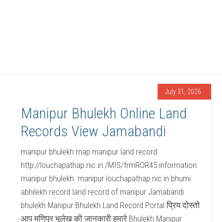
July 31, 2026
Manipur Bhulekh Online Land
Records View Jamabandi
manipur bhulekh map manipur land record
http://louchapathap.nic.in /MIS/frmROR45 information
manipur bhulekh manipur louchapathap nic in bhumi
abhilekh record land record of manipur Jamabandi
bhulekh Manipur Bhulekh Land Record Portal प्रिय दोस्तो
आप मणिपुर भूलेख की जानकारी हमारे Bhulekh Manipur